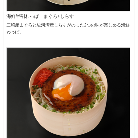
海鮮半割わっぱ まぐろ+しらす
三崎産まぐろと駿河湾産しらすがのった2つの味が楽しめる海鮮
わっぱ。