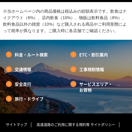
※当ホームページ内の商品価格は税込みの総額表示です。飲食はテ
イクアウト（8%）、店内飲食（10%）、物販は飲料食品（8%）、
飲料食品以外の雑貨（10%）など購入される商品やご利用形態によ
って税率が異なります。ご購入時に各店舗でご確認ください。
料金・ルート検索
ETC・割引案内
交通情報
工事規制情報
安全走行
サービスエリア・
お買物
旅行・ドライブ
サイトマップ
高速道路のご利用に関する規約等
サイトポリシー