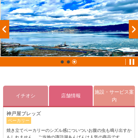
施設・サービス案
イチオシ
店舗情報
内
神戸屋ブレッズ
ベーカリー
焼き立てベーカリーのシズル感についついお腹の虫も鳴り出すか
もしれません。 ご当地の諏訪湖あんぱんは人気の商品です。