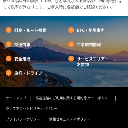
飲料食品以外の雑貨（10%）など購入される商品やご利用形態によ
って税率が異なります。ご購入時に各店舗でご確認ください。
料金・ルート検索
ETC・割引案内
交通情報
工事規制情報
安全走行
サービスエリア・
お買物
旅行・ドライブ
サイトマップ
高速道路のご利用に関する規約等
サイトポリシー
ウェブアクセシビリティポリシー
プライバシーポリシー
情報セキュリティポリシー