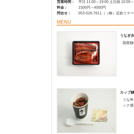
営業時間：
平日 11:00～19:00 土日祝 10:00～
料金：
1500円～4000円
問合せ：
053-526-7611（（株）近鉄
MENU
うなぎ
国産鰻
カップ
うな丼
ック感