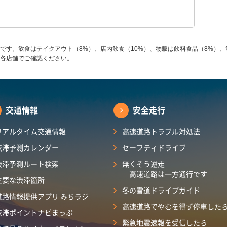
です。飲食はテイクアウト（8%）、店内飲食（10%）、物販は飲料食品（8%）、
各店舗でご確認ください。
交通情報
安全走行
リアルタイム交通情報
高速道路トラブル対処法
渋滞予測カレンダー
セーフティドライブ
渋滞予測ルート検索
無くそう逆走
―高速道路は一方通行です―
主要な渋滞箇所
冬の雪道ドライブガイド
道路情報提供アプリ みちラジ
高速道路でやむを得ず停車した
渋滞ポイントナビまっぷ
緊急地震速報を受信したら