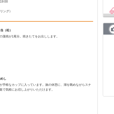
19:00
リテーリング）
弁当（松）
の蒲焼が1尾分。焼きたてをお出しします。
鰻めし
が手軽なカップに入っています。旅の休憩に、湖を眺めながらスナ
覚で気軽にお召し上がりいただけます。