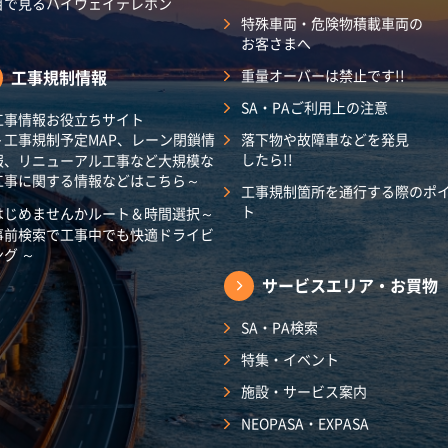
目で見るハイウェイテレホン
特殊車両・危険物積載車両の
お客さまへ
工事規制情報
重量オーバーは禁止です!!
SA・PAご利用上の注意
工事情報お役立ちサイト
～工事規制予定MAP、レーン閉鎖情
落下物や故障車などを発見
したら!!
報、リニューアル工事など大規模な
工事に関する情報などはこちら～
工事規制箇所を通行する際のポ
ト
はじめませんかルート＆時間選択～
事前検索で工事中でも快適ドライビ
ング ～
サービスエリア・
お買物
SA・PA検索
特集・イベント
施設・サービス案内
NEOPASA・EXPASA