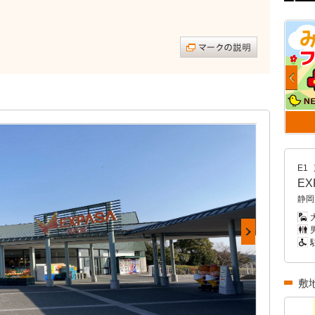
E1
E
静岡
男
敷