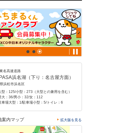
東名高速道路
XPASA浜名湖（下り：名古屋方面）
県浜松市浜名区
大型：125/小型：273（大型との兼用を含む）
大：36/男小：32/女：112
駐車場大型：1/駐車場小型：5/トイレ：6
地案内マップ
拡大版を見る