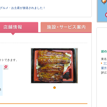
Aのグルメ・お土産が放送されました！
東名
ウトできます。
三
屋方
[約1
済