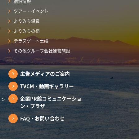
宿泊情報
ツアー・イベント
よりみち温泉
ら
よりみちの宿
テラスゲート土岐
その他グループ会社運営施設
広告メディアのご案内
TVCM・動画ギャラリー
企業PR館コミュニケーショ
イン
ン・プラザ
FAQ・お問い合わせ