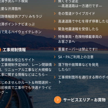
渋滞予測ルート検索
無くそう逆走
―高速道路は一方通行です―
主要な渋滞箇所
冬の雪道ドライブガイド
道路情報提供アプリ みちラジ
高速道路でやむを得ず停車した
渋滞ポイントナビまっぷ
緊急地震速報を受信したら
目で見るハイウェイテレホン
特殊車両・危険物積載車両の
お客さまへ
工事規制情報
重量オーバーは禁止です!!
SA・PAご利用上の注意
工事情報お役立ちサイト
～工事規制予定MAP、レーン閉鎖情
落下物や故障車などを発見
したら!!
報、リニューアル工事など大規模な
工事に関する情報などはこちら～
工事規制箇所を通行する際のポ
ト
はじめませんかルート＆時間選択～
事前検索で工事中でも快適ドライビ
ング ～
サービスエリア・
お買物