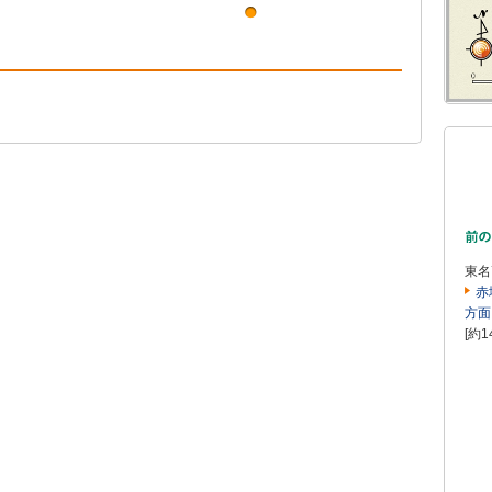
東名
赤
方面
[約1