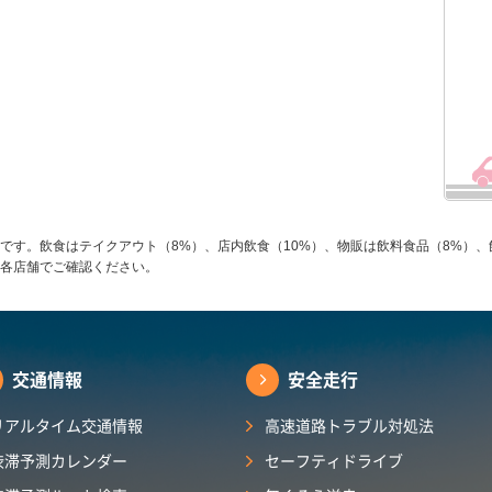
です。飲食はテイクアウト（8%）、店内飲食（10%）、物販は飲料食品（8%）、
各店舗でご確認ください。
交通情報
安全走行
リアルタイム交通情報
高速道路トラブル対処法
渋滞予測カレンダー
セーフティドライブ