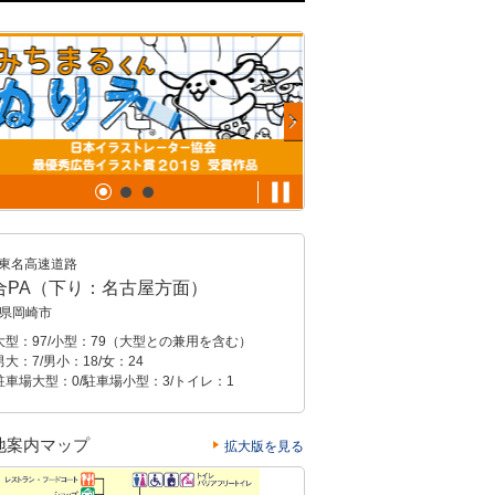
東名高速道路
合PA（下り：名古屋方面）
県岡崎市
大型：97/小型：79（大型との兼用を含む）
大：7/男小：18/女：24
駐車場大型：0/駐車場小型：3/トイレ：1
地案内マップ
拡大版を見る