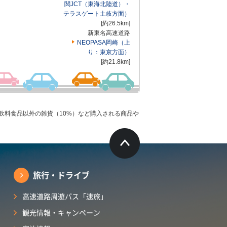
関JCT（東海北陸道）・
テラスゲート土岐方面）
[約26.5km]
新東名高速道路
NEOPASA岡崎（上
り：東京方面）
[約21.8km]
飲料食品以外の雑貨（10%）など購入される商品や
旅行・ドライブ
高速道路周遊パス「速旅」
観光情報・キャンペーン