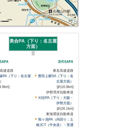
美合PA（下り：名古屋
方面）
高速道路
東名高速道路
塚PA（下り：名古屋
豊田上郷SA（下り：名
）
古屋方面）
4.9km]
[約16.9km]
伊勢湾岸自動車道
刈谷PA（下り：大阪・
伊勢方面）
[約26.1km]
東海環状自動車道
鞍ヶ池PA（内回り：土
岐JCT（中央道）・美濃