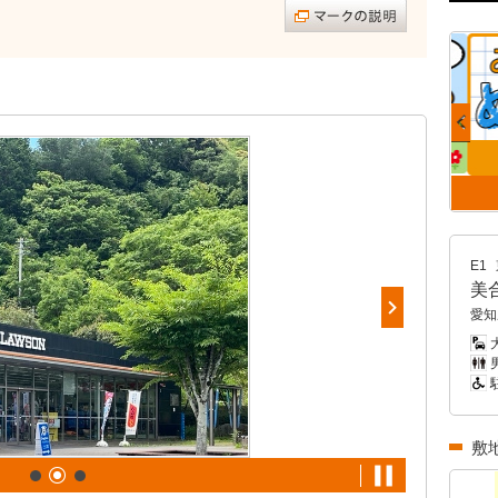
E1
美
愛知
男
敷