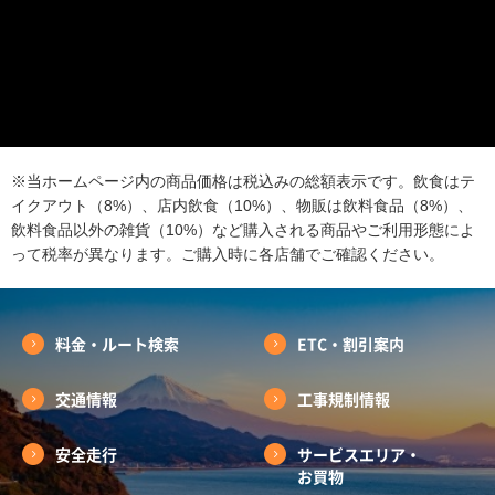
※当ホームページ内の商品価格は税込みの総額表示です。飲食はテ
イクアウト（8%）、店内飲食（10%）、物販は飲料食品（8%）、
飲料食品以外の雑貨（10%）など購入される商品やご利用形態によ
って税率が異なります。ご購入時に各店舗でご確認ください。
料金・ルート検索
ETC・割引案内
交通情報
工事規制情報
安全走行
サービスエリア・
お買物