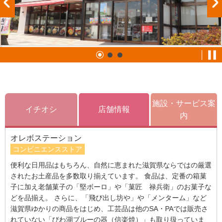
施設・サービス案
イチオシ
店舗情報
内
オレボステーション
コンビニエンスストア
便利な日用品はもちろん、自然に恵まれた滋賀県ならではの厳選
されたお土産品を多数取り揃えています。 食品は、定番の箱菓
子に加え老舗菓子の「堅ボーロ」や「菓匠 禄兵衛」のお菓子な
どを品揃え。 さらに、「飛び出し坊や」や「メンターム」など
滋賀県ゆかりの商品をはじめ、工芸品は他のSA・PAでは販売さ
れていない「びわ湖ブルーの器（信楽焼）」も取り扱っていま