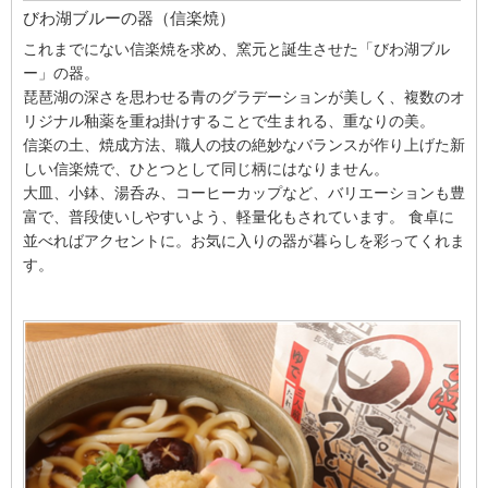
びわ湖ブルーの器（信楽焼）
これまでにない信楽焼を求め、窯元と誕生させた「びわ湖ブル
ー」の器。
琵琶湖の深さを思わせる青のグラデーションが美しく、複数のオ
リジナル釉薬を重ね掛けすることで生まれる、重なりの美。
信楽の土、焼成方法、職人の技の絶妙なバランスが作り上げた新
しい信楽焼で、ひとつとして同じ柄にはなりません。
大皿、小鉢、湯呑み、コーヒーカップなど、バリエーションも豊
富で、普段使いしやすいよう、軽量化もされています。 食卓に
並べればアクセントに。お気に入りの器が暮らしを彩ってくれま
す。