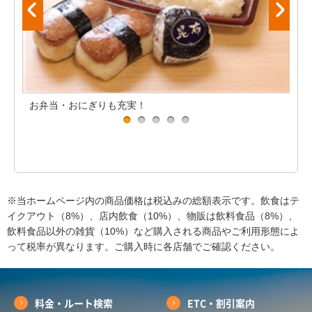
お弁当・おにぎりも充実！
ソ
※当ホームページ内の商品価格は税込みの総額表示です。飲食はテ
イクアウト（8%）、店内飲食（10%）、物販は飲料食品（8%）、
飲料食品以外の雑貨（10%）など購入される商品やご利用形態によ
って税率が異なります。ご購入時に各店舗でご確認ください。
料金・ルート検索
ETC・割引案内