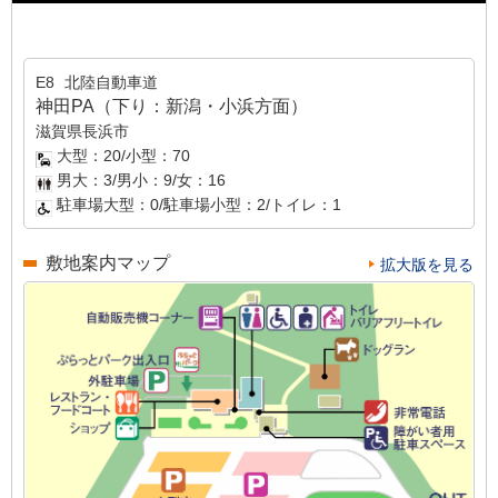
E8
北陸自動車道
神田PA（下り：新潟・小浜方面）
滋賀県長浜市
大型：20/小型：70
男大：3/男小：9/女：16
駐車場大型：0/駐車場小型：2/トイレ：1
敷地案内マップ
拡大版を見る