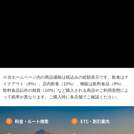
※当ホームページ内の商品価格は税込みの総額表示です。飲食はテ
イクアウト（8%）、店内飲食（10%）、物販は飲料食品（8%）、
飲料食品以外の雑貨（10%）など購入される商品やご利用形態によ
って税率が異なります。ご購入時に各店舗でご確認ください。
料金・ルート検索
ETC・割引案内