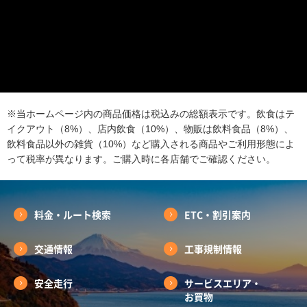
※当ホームページ内の商品価格は税込みの総額表示です。飲食はテ
イクアウト（8%）、店内飲食（10%）、物販は飲料食品（8%）、
飲料食品以外の雑貨（10%）など購入される商品やご利用形態によ
って税率が異なります。ご購入時に各店舗でご確認ください。
料金・ルート検索
ETC・割引案内
交通情報
工事規制情報
安全走行
サービスエリア・
お買物