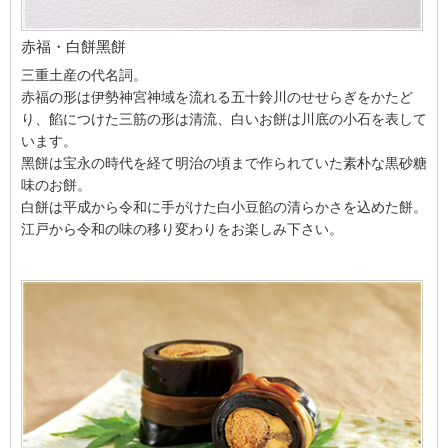
赤福・白餅黑餅
三重土産の代名詞。
赤福の形は伊勢神宮神域を流れる五十鈴川のせせらぎをかたど
り、餡につけた三筋の形は清流、白いお餅は川底の小石を表して
います。
黑餅は宝永の時代を経て明治の頃まで作られていた素朴な黒砂糖
味のお餅。
白餅は平成から令和に手がけた白小豆餡の清らかさを込めた餅。
江戸から令和の味の移り変わりをお楽しみ下さい。