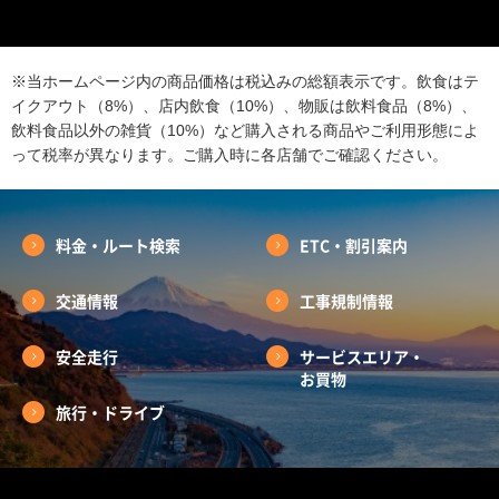
※当ホームページ内の商品価格は税込みの総額表示です。飲食はテ
イクアウト（8%）、店内飲食（10%）、物販は飲料食品（8%）、
飲料食品以外の雑貨（10%）など購入される商品やご利用形態によ
って税率が異なります。ご購入時に各店舗でご確認ください。
料金・ルート検索
ETC・割引案内
交通情報
工事規制情報
安全走行
サービスエリア・
お買物
旅行・ドライブ