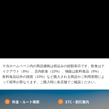
※当ホームページ内の商品価格は税込みの総額表示です。飲食はテ
イクアウト（8%）、店内飲食（10%）、物販は飲料食品（8%）、
飲料食品以外の雑貨（10%）など購入される商品やご利用形態によ
って税率が異なります。ご購入時に各店舗でご確認ください。
料金・ルート検索
ETC・割引案内