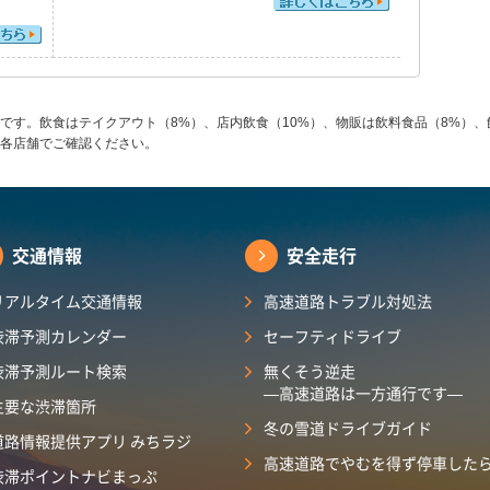
です。飲食はテイクアウト（8%）、店内飲食（10%）、物販は飲料食品（8%）、
各店舗でご確認ください。
交通情報
安全走行
リアルタイム交通情報
高速道路トラブル対処法
渋滞予測カレンダー
セーフティドライブ
渋滞予測ルート検索
無くそう逆走
―高速道路は一方通行です―
主要な渋滞箇所
冬の雪道ドライブガイド
道路情報提供アプリ みちラジ
高速道路でやむを得ず停車した
渋滞ポイントナビまっぷ