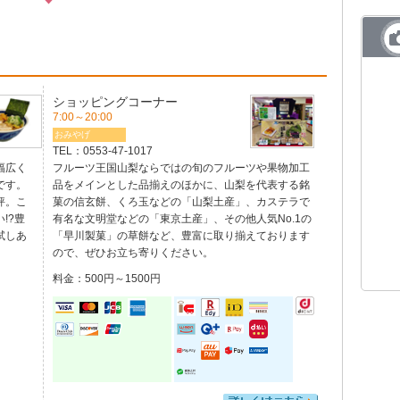
ショッピングコーナー
7:00～20:00
おみやげ
TEL：
0553-47-1017
幅広く
フルーツ王国山梨ならではの旬のフルーツや果物加工
です。
品をメインとした品揃えのほかに、山梨を代表する銘
評。こ
菓の信玄餅、くろ玉などの「山梨土産」、カステラで
!?豊
有名な文明堂などの「東京土産」、その他人気No.1の
試しあ
「早川製菓」の草餅など、豊富に取り揃えております
ので、ぜひお立ち寄りください。
料金：500円～1500円