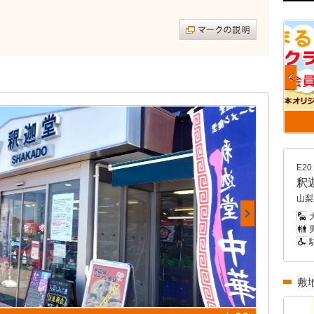
E20
釈
山梨
男
敷