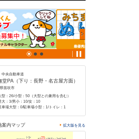
中央自動車道
迦堂PA（下り：長野・名古屋方面）
県笛吹市
大型：26/小型：50（大型との兼用を含む）
大：3/男小：10/女：10
駐車場大型：0/駐車場小型：1/トイレ：1
地案内マップ
拡大版を見る