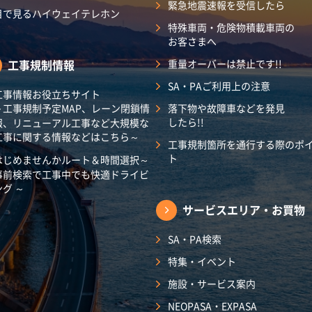
緊急地震速報を受信したら
目で見るハイウェイテレホン
特殊車両・危険物積載車両の
お客さまへ
工事規制情報
重量オーバーは禁止です!!
SA・PAご利用上の注意
工事情報お役立ちサイト
～工事規制予定MAP、レーン閉鎖情
落下物や故障車などを発見
したら!!
報、リニューアル工事など大規模な
工事に関する情報などはこちら～
工事規制箇所を通行する際のポ
ト
はじめませんかルート＆時間選択～
事前検索で工事中でも快適ドライビ
ング ～
サービスエリア・
お買物
SA・PA検索
特集・イベント
施設・サービス案内
NEOPASA・EXPASA