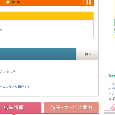
て
送されました！
中央
ービスエリアを紹介！！
初
名古
[約1