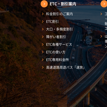
ETC・割引案内
料金割引のご案内
ETC割引
大口・多頻度割引
障がい者割引
ETC各種サービス
ETCの使い方
ETC専用料金所
高速道路周遊パス「速旅」