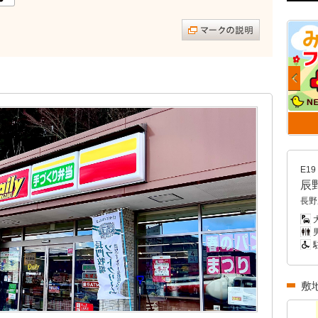
E19
辰
長野
大
男
敷