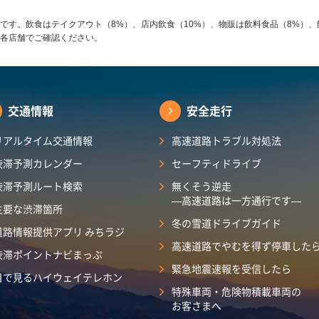
です。飲食はテイクアウト（8%）、店内飲食（10%）、物販は飲料食品（8%）、
各店舗でご確認ください。
交通情報
安全走行
リアルタイム交通情報
高速道路トラブル対処法
渋滞予測カレンダー
セーフティドライブ
渋滞予測ルート検索
無くそう逆走
―高速道路は一方通行です―
主要な渋滞箇所
冬の雪道ドライブガイド
道路情報提供アプリ みちラジ
高速道路でやむを得ず停車した
渋滞ポイントナビまっぷ
緊急地震速報を受信したら
目で見るハイウェイテレホン
特殊車両・危険物積載車両の
お客さまへ