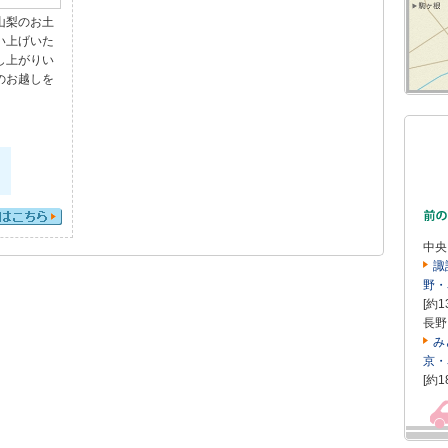
山梨のお土
い上げいた
し上がりい
のお越しを
中央
諏
野・
[約1
長野
み
京・
[約1