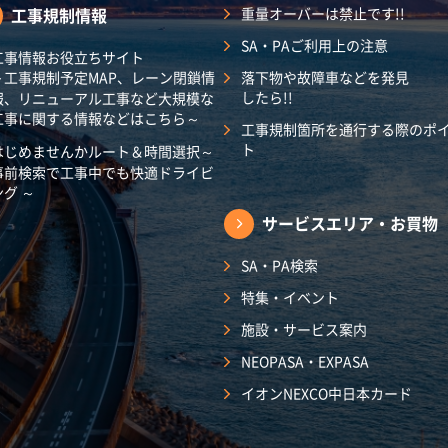
工事規制情報
重量オーバーは禁止です!!
SA・PAご利用上の注意
工事情報お役立ちサイト
～工事規制予定MAP、レーン閉鎖情
落下物や故障車などを発見
したら!!
報、リニューアル工事など大規模な
工事に関する情報などはこちら～
工事規制箇所を通行する際のポ
ト
はじめませんかルート＆時間選択～
事前検索で工事中でも快適ドライビ
ング ～
サービスエリア・
お買物
SA・PA検索
特集・イベント
施設・サービス案内
NEOPASA・EXPASA
イオンNEXCO中日本カード