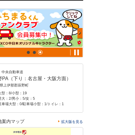
中央自動車道
野PA（下り：名古屋・大阪方面）
県上伊那郡辰野町
型：8/小型：19
大：2/男小：5/女：5
駐車場大型：0/駐車場小型：1/トイレ：1
地案内マップ
拡大版を見る