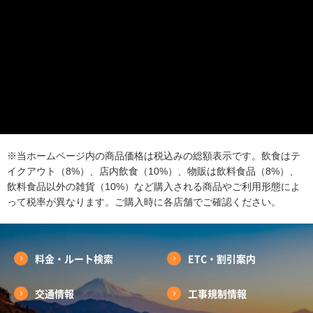
※当ホームページ内の商品価格は税込みの総額表示です。飲食はテ
イクアウト（8%）、店内飲食（10%）、物販は飲料食品（8%）、
飲料食品以外の雑貨（10%）など購入される商品やご利用形態によ
って税率が異なります。ご購入時に各店舗でご確認ください。
料金・ルート検索
ETC・割引案内
交通情報
工事規制情報