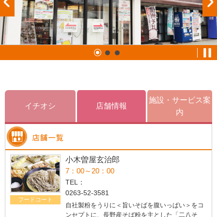
施設・サービス案
イチオシ
店舗情報
内
小木曽屋玄治郎
7：00～20：00
TEL：
0263-52-3581
フードコート
自社製粉をうりに＜旨いそばを腹いっぱい＞をコ
ンセプトに、長野産そば粉を主とした「二八そ