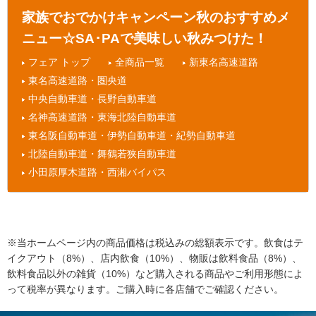
家族でおでかけキャンペーン秋のおすすめメ
ニュー☆SA･PAで美味しい秋みつけた！
フェア トップ
全商品一覧
新東名高速道路
東名高速道路・圏央道
中央自動車道・長野自動車道
名神高速道路・東海北陸自動車道
東名阪自動車道・伊勢自動車道・紀勢自動車道
北陸自動車道・舞鶴若狭自動車道
小田原厚木道路・西湘バイパス
※当ホームページ内の商品価格は税込みの総額表示です。飲食はテ
イクアウト（8%）、店内飲食（10%）、物販は飲料食品（8%）、
飲料食品以外の雑貨（10%）など購入される商品やご利用形態によ
って税率が異なります。ご購入時に各店舗でご確認ください。