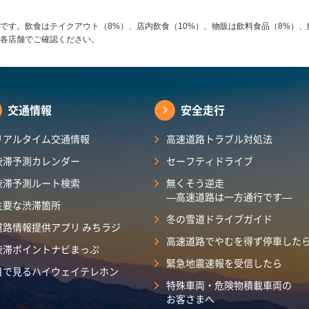
です。飲食はテイクアウト（8%）、店内飲食（10%）、物販は飲料食品（8%）、
各店舗でご確認ください。
交通情報
安全走行
リアルタイム交通情報
高速道路トラブル対処法
渋滞予測カレンダー
セーフティドライブ
渋滞予測ルート検索
無くそう逆走
―高速道路は一方通行です―
主要な渋滞箇所
冬の雪道ドライブガイド
道路情報提供アプリ みちラジ
高速道路でやむを得ず停車した
渋滞ポイントナビまっぷ
緊急地震速報を受信したら
目で見るハイウェイテレホン
特殊車両・危険物積載車両の
お客さまへ