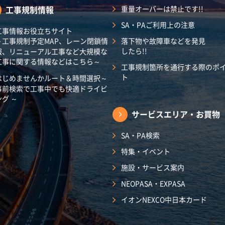
工事規制情報
重量オーバーは禁止です!!
SA・PAご利用上の注意
工事情報お役立ちサイト
～工事規制予定MAP、レーン閉鎖情
落下物や故障車などを発見
したら!!
報、リニューアル工事など大規模な
工事に関する情報などはこちら～
工事規制箇所を通行する際のポ
ト
はじめませんかルート＆時間選択～
事前検索で工事中でも快適ドライビ
ング ～
サービスエリア・
お買物
SA・PA検索
特集・イベント
施設・サービス案内
NEOPASA・EXPASA
イオンNEXCO中日本カード