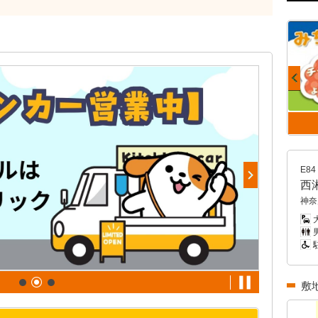
E84
西
神奈
大
男
敷