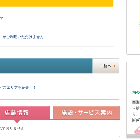
て
」がご利用いただけません
ービスエリアを紹介！！
西湘
～横
り）
[約4
れておりません