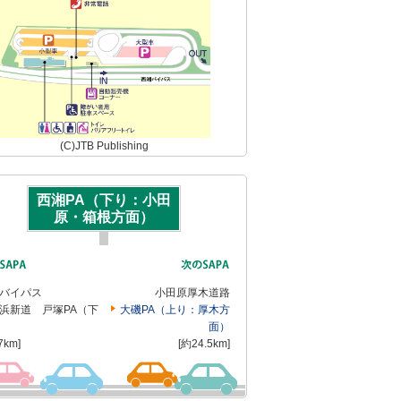
(C)JTB Publishing
西湘PA（下り：小田
原・箱根方面）
バイパス
小田原厚木道路
浜新道 戸塚PA（下
大磯PA（上り：厚木方
面）
7km]
[約24.5km]