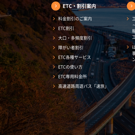
ETC・割引案内
料金割引のご案内
ETC割引
大口・多頻度割引
障がい者割引
ETC各種サービス
ETCの使い方
ETC専用料金所
高速道路周遊パス「速旅」