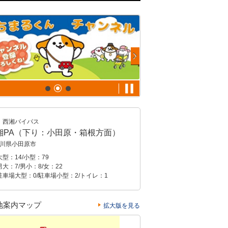
西湘バイパス
湘PA（下り：小田原・箱根方面）
川県小田原市
型：14/小型：79
大：7/男小：8/女：22
駐車場大型：0/駐車場小型：2/トイレ：1
地案内マップ
拡大版を見る