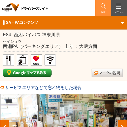
検索
メニュー
SA・PAコンテンツ
E84
西湘バイパス 神奈川県
セイショウ
西湘PA（パーキングエリア） 上り ：大磯方面
サービスエリアなどで忘れ物をした場合