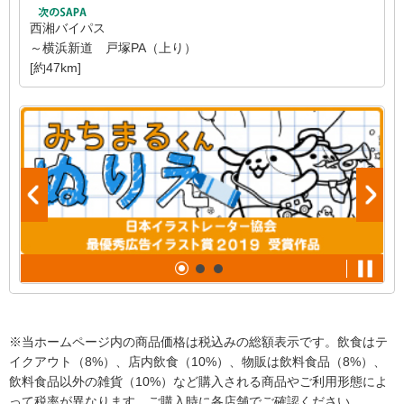
西湘バイパス
～横浜新道 戸塚PA（上り）
[約47km]
※当ホームページ内の商品価格は税込みの総額表示です。飲食はテ
イクアウト（8%）、店内飲食（10%）、物販は飲料食品（8%）、
飲料食品以外の雑貨（10%）など購入される商品やご利用形態によ
って税率が異なります。ご購入時に各店舗でご確認ください。