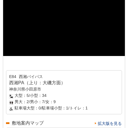
E84
西湘バイパス
西湘PA（上り：大磯方面）
神奈川県小田原市
大型：5/小型：34
男大：2/男小：7/女：9
駐車場大型：0/駐車場小型：1/トイレ：1
敷地案内マップ
拡大版を見る