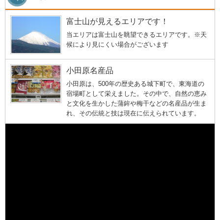
富士山が見えるエリアです！
当エリアは富士山を眺望できるエリアです。※天
候により見にくい場合がございます
小田原名産品
小田原は、500年の歴史ある城下町で、東海道の
宿場町として栄えました。その中で、自然の恵み
と文化を生かした蒲鉾や梅干などの名産品が生ま
れ、その伝統と技は現在に伝えられています。