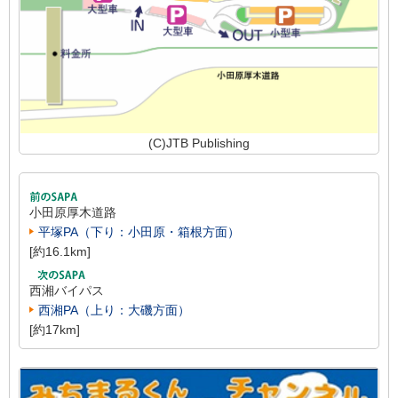
(C)JTB Publishing
小田原厚木道路
平塚PA（下り：小田原・箱根方面）
[約16.1km]
西湘バイパス
西湘PA（上り：大磯方面）
[約17km]