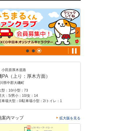
小田原厚木道路
磯PA（上り：厚木方面）
川県中郡大磯町
型：10/小型：73
大：5/男小：10/女：14
駐車場大型：0/駐車場小型：2/トイレ：1
地案内マップ
拡大版を見る