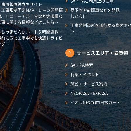
SA・PAご利用上の注意
工事情報お役立ちサイト
～工事規制予定MAP、レーン閉鎖情
落下物や故障車などを発見
したら!!
報、リニューアル工事など大規模な
工事に関する情報などはこちら～
工事規制箇所を通行する際のポ
ト
はじめませんかルート＆時間選択～
事前検索で工事中でも快適ドライビ
ング ～
サービスエリア・
お買物
SA・PA検索
特集・イベント
施設・サービス案内
NEOPASA・EXPASA
イオンNEXCO中日本カード