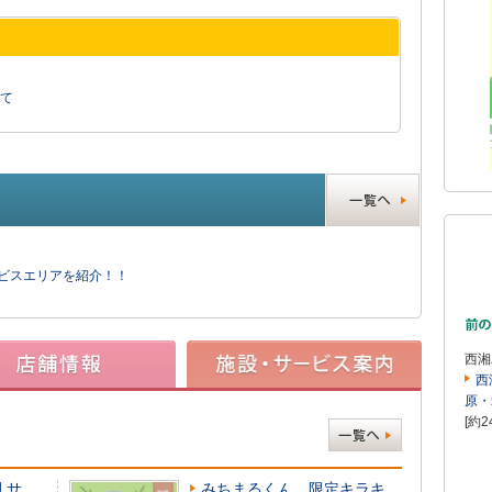
て
ービスエリアを紹介！！
西湘
西
原・
[約2
 サ
みちまるくん 限定キラキ