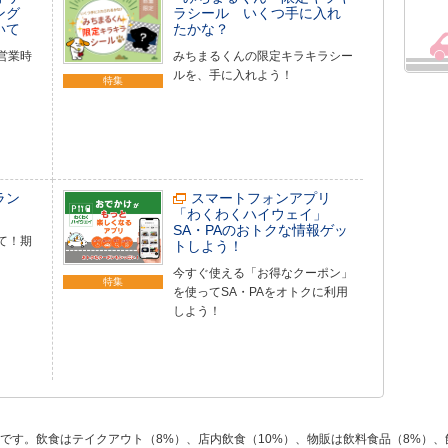
ング
ラシール いくつ手に入れ
いて
たかな？
営業時
みちまるくんの限定キラキラシー
ルを、手に入れよう！
特集
ラン
スマートフォンアプリ
「わくわくハイウェイ」
SA・PAのおトクな情報ゲッ
て！期
トしよう！
今すぐ使える「お得なクーポン」
特集
を使ってSA・PAをオトクに利用
しよう！
です。飲食はテイクアウト（8%）、店内飲食（10%）、物販は飲料食品（8%）、