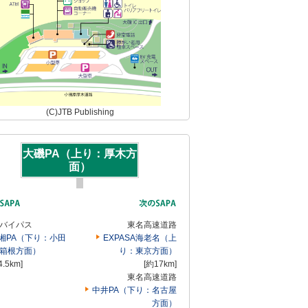
(C)JTB Publishing
大磯PA（上り：厚木方
面）
バイパス
東名高速道路
湘PA（下り：小田
EXPASA海老名（上
箱根方面）
り：東京方面）
4.5km]
[約17km]
東名高速道路
中井PA（下り：名古屋
方面）