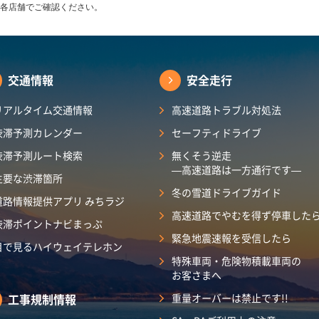
各店舗でご確認ください。
交通情報
安全走行
リアルタイム交通情報
高速道路トラブル対処法
渋滞予測カレンダー
セーフティドライブ
渋滞予測ルート検索
無くそう逆走
―高速道路は一方通行です―
主要な渋滞箇所
冬の雪道ドライブガイド
道路情報提供アプリ みちラジ
高速道路でやむを得ず停車した
渋滞ポイントナビまっぷ
緊急地震速報を受信したら
目で見るハイウェイテレホン
特殊車両・危険物積載車両の
お客さまへ
工事規制情報
重量オーバーは禁止です!!