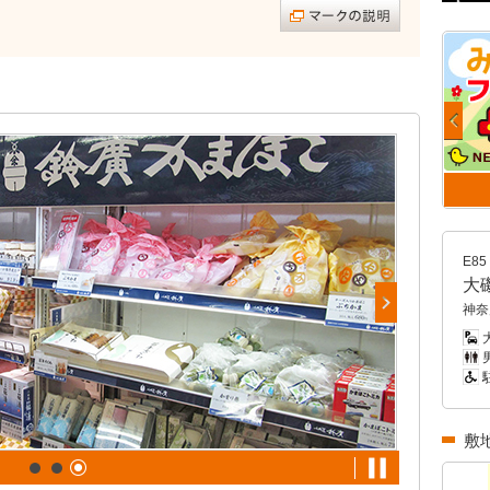
E85
大
神奈
大
男
敷