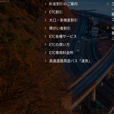
料金割引のご案内
ETC割引
大口・多頻度割引
障がい者割引
ETC各種サービス
ETCの使い方
ETC専用料金所
高速道路周遊パス「速旅」