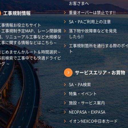
お客さまへ
工事規制情報
重量オーバーは禁止です!!
SA・PAご利用上の注意
工事情報お役立ちサイト
～工事規制予定MAP、レーン閉鎖情
落下物や故障車などを発見
したら!!
報、リニューアル工事など大規模な
工事に関する情報などはこちら～
工事規制箇所を通行する際のポ
ト
はじめませんかルート＆時間選択～
事前検索で工事中でも快適ドライビ
ング ～
サービスエリア・
お買物
SA・PA検索
特集・イベント
施設・サービス案内
NEOPASA・EXPASA
イオンNEXCO中日本カード