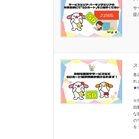
サ
提
ス
各
れ
★
※
自
な
の
を