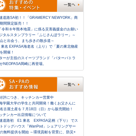
速道路SA初！！「GRAMERCY NEWYORK」商
期間限定販売！！
「令和８年熊本地震」に係る災害義援金のお願い
ジタルスタンプラリー「ふじさんぽラリー」～
山と出会う、まち歩きの散歩道～
1 東名 EXPASA海老名（上り）で「夏の東北物産
を開催！
ターが主役のスイーツブランド「バターバトラ
がNEOPASA岡崎に再登場。
好評につき、キッチンカー営業中
海学園大学の学生と共同開発！働くお父さんに
名古屋土産を７月18日（日）から販売開始！
ッチンカー出店情報について
速道路初 E1 東名 EXPASA足柄（下り） でス
トドッグハウス「WanPod」シェアリングサー
の無料提供を開始 ～環境貢献を背景に、防災×