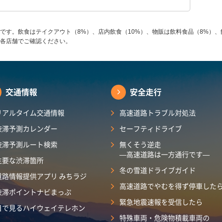
です。飲食はテイクアウト（8%）、店内飲食（10%）、物販は飲料食品（8%）、
各店舗でご確認ください。
交通情報
安全走行
リアルタイム交通情報
高速道路トラブル対処法
渋滞予測カレンダー
セーフティドライブ
渋滞予測ルート検索
無くそう逆走
―高速道路は一方通行です―
主要な渋滞箇所
冬の雪道ドライブガイド
道路情報提供アプリ みちラジ
高速道路でやむを得ず停車した
渋滞ポイントナビまっぷ
緊急地震速報を受信したら
目で見るハイウェイテレホン
特殊車両・危険物積載車両の