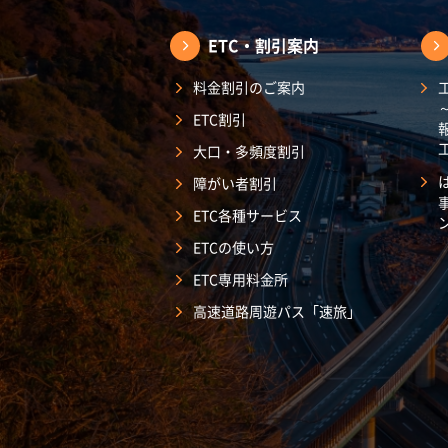
ETC・割引案内
料金割引のご案内
ETC割引
大口・多頻度割引
障がい者割引
ETC各種サービス
ETCの使い方
ETC専用料金所
高速道路周遊パス「速旅」