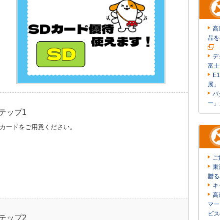
高
品を
デ
富士
E
展」
バ
ー」
テップ1
Dカードをご用意ください。
ご
東
贈る
キ
高
マー
ビス
テップ2