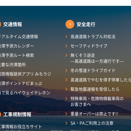
交通情報
安全走行
リアルタイム交通情報
高速道路トラブル対処法
渋滞予測カレンダー
セーフティドライブ
渋滞予測ルート検索
無くそう逆走
―高速道路は一方通行です―
主要な渋滞箇所
冬の雪道ドライブガイド
道路情報提供アプリ みちラジ
高速道路でやむを得ず停車した
渋滞ポイントナビまっぷ
緊急地震速報を受信したら
目で見るハイウェイテレホン
特殊車両・危険物積載車両の
お客さまへ
工事規制情報
重量オーバーは禁止です!!
SA・PAご利用上の注意
工事情報お役立ちサイト