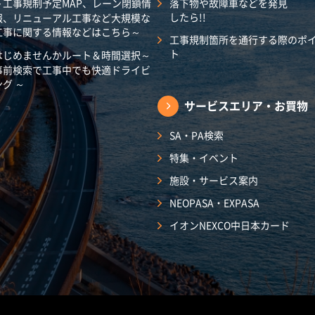
～工事規制予定MAP、レーン閉鎖情
落下物や故障車などを発見
したら!!
報、リニューアル工事など大規模な
工事に関する情報などはこちら～
工事規制箇所を通行する際のポ
ト
はじめませんかルート＆時間選択～
事前検索で工事中でも快適ドライビ
ング ～
サービスエリア・
お買物
SA・PA検索
特集・イベント
施設・サービス案内
NEOPASA・EXPASA
イオンNEXCO中日本カード