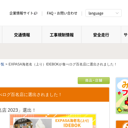
企業情報サイト
FAQ・お問い合わせ
language
交通情報
工事規制情報
安全走行
サ
一覧
>
EXPASA海老名（上り）IDEBOKが食べログ百名店に選出されました！
が食べログ百名店に選出されました！
店 2023」選出！