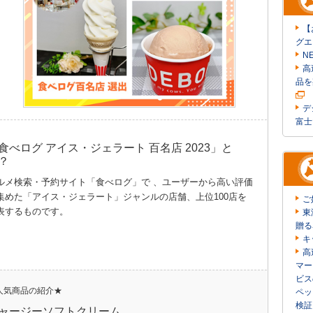
【
グエ
N
高
品を
デ
富士
食べログ アイス・ジェラート 百名店 2023」と
？
ルメ検索・予約サイト「食べログ」で 、ユーザーから高い評価
集めた「アイス・ジェラート」ジャンルの店舗、上位100店を
ご
表するものです。
東
贈る
キ
高
マー
ビス
人気商品の紹介★
ペッ
検証
ャージーソフトクリーム