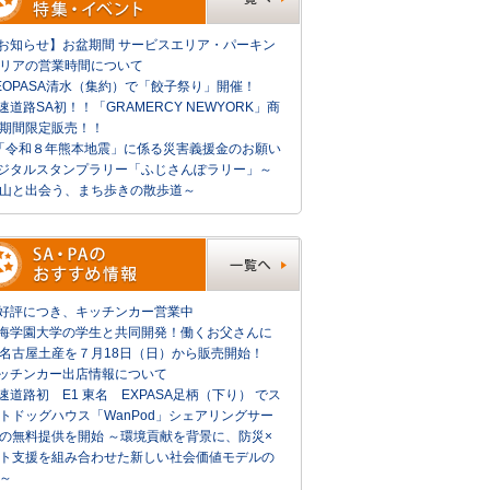
お知らせ】お盆期間 サービスエリア・パーキン
リアの営業時間について
EOPASA清水（集約）で「餃子祭り」開催！
速道路SA初！！「GRAMERCY NEWYORK」商
期間限定販売！！
「令和８年熊本地震」に係る災害義援金のお願い
ジタルスタンプラリー「ふじさんぽラリー」～
山と出会う、まち歩きの散歩道～
好評につき、キッチンカー営業中
海学園大学の学生と共同開発！働くお父さんに
名古屋土産を７月18日（日）から販売開始！
ッチンカー出店情報について
速道路初 E1 東名 EXPASA足柄（下り） でス
トドッグハウス「WanPod」シェアリングサー
の無料提供を開始 ～環境貢献を背景に、防災×
ト支援を組み合わせた新しい社会価値モデルの
～