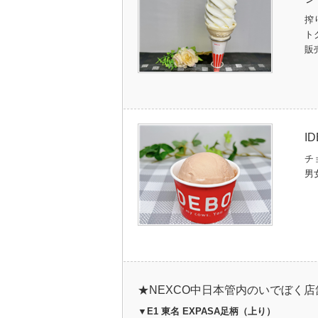
搾
ト
販
I
チ
男
★NEXCO中日本管内のいでぼく店
▼E1 東名 EXPASA足柄（上り）