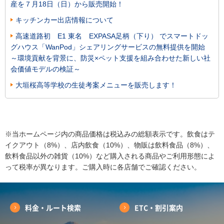
産を７月18日（日）から販売開始！
キッチンカー出店情報について
高速道路初 E1 東名 EXPASA足柄（下り） でスマートドッ
グハウス「WanPod」シェアリングサービスの無料提供を開始
～環境貢献を背景に、防災×ペット支援を組み合わせた新しい社
会価値モデルの検証～
大垣桜高等学校の生徒考案メニューを販売します！
※当ホームページ内の商品価格は税込みの総額表示です。飲食はテ
イクアウト（8%）、店内飲食（10%）、物販は飲料食品（8%）、
飲料食品以外の雑貨（10%）など購入される商品やご利用形態によ
って税率が異なります。ご購入時に各店舗でご確認ください。
料金・ルート検索
ETC・割引案内