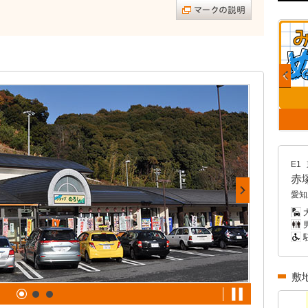
E1
赤
愛知
男
敷