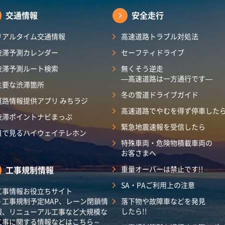
交通情報
安全走行
リアルタイム交通情報
高速道路トラブル対処法
渋滞予測カレンダー
セーフティドライブ
渋滞予測ルート検索
無くそう逆走
―高速道路は一方通行です―
主要な渋滞箇所
冬の雪道ドライブガイド
道路情報提供アプリ みちラジ
高速道路でやむを得ず停車した
渋滞ポイントナビまっぷ
緊急地震速報を受信したら
目で見るハイウェイテレホン
特殊車両・危険物積載車両の
お客さまへ
工事規制情報
重量オーバーは禁止です!!
SA・PAご利用上の注意
工事情報お役立ちサイト
～工事規制予定MAP、レーン閉鎖情
落下物や故障車などを発見
したら!!
報、リニューアル工事など大規模な
工事に関する情報などはこちら～