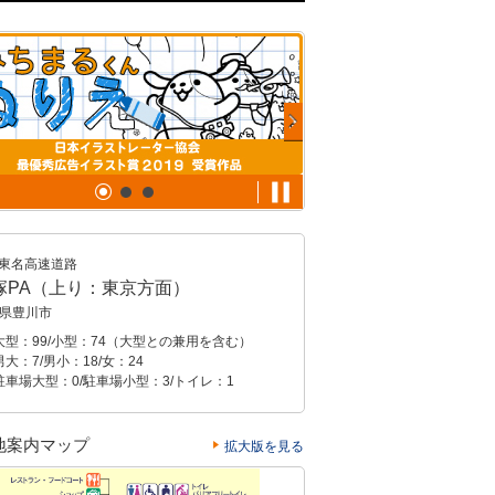
東名高速道路
塚PA（上り：東京方面）
県豊川市
大型：99/小型：74（大型との兼用を含む）
大：7/男小：18/女：24
駐車場大型：0/駐車場小型：3/トイレ：1
地案内マップ
拡大版を見る