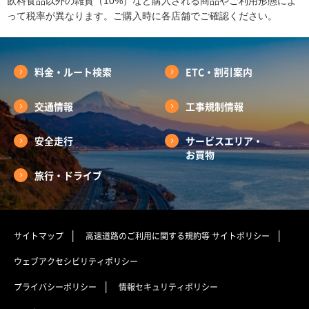
飲料食品以外の雑貨（10%）など購入される商品やご利用形態によ
って税率が異なります。ご購入時に各店舗でご確認ください。
料金・ルート検索
ETC・割引案内
交通情報
工事規制情報
安全走行
サービスエリア・
お買物
旅行・ドライブ
サイトマップ
高速道路のご利用に関する規約等
サイトポリシー
ウェブアクセシビリティポリシー
プライバシーポリシー
情報セキュリティポリシー