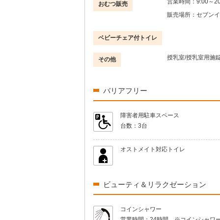
営業時間：
9:00～20
おむつ販売
販売場所：
セブンイ
ベビーチェア付トイレ
授乳室/授乳室用施
その他
バリアフリー
障害者用駐車スペース
台数：
3台
オストメイト対応トイレ
ビューティ＆リラクゼーション
コインシャワー
営業時間：
24時間 ※コインシャワ