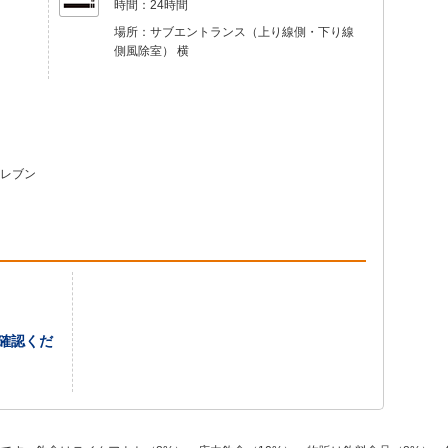
時間：
24時間
場所：
サブエントランス（上り線側・下り線
側風除室） 横
レブン
確認くだ