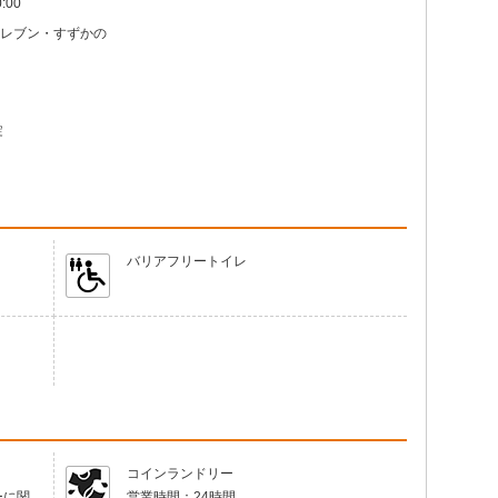
:00
レブン・すずかの
錠
バリアフリートイレ
コインランドリー
ーに関
営業時間：
24時間