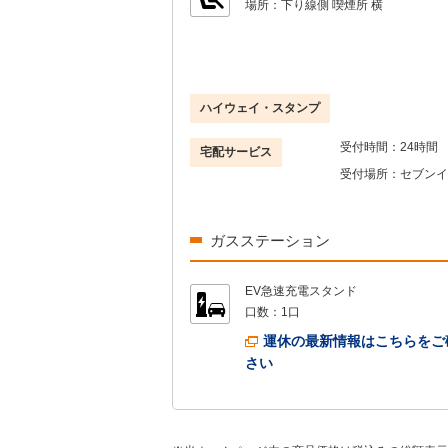
場所：
下り線側 喫煙所 横
ハイウェイ・スタンプ
受付時間：
24時間
宅配サービス
受付場所：
セブンイ
ガスステーション
EV急速充電スタンド
口数：
1口
運休の最新情報はこちらをご
さい