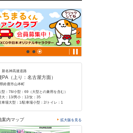
新名神高速道路
鹿PA（上り：名古屋方面）
県鈴鹿市山本町
大型：78/小型：69（大型との兼用を含む）
大：13/男小：12/女：35
駐車場大型：1/駐車場小型：2/トイレ：1
地案内マップ
拡大版を見る