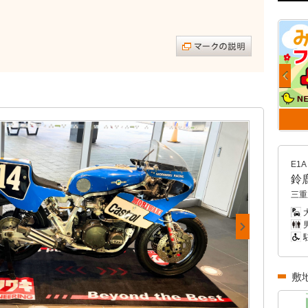
E1A
鈴
三重
男
敷