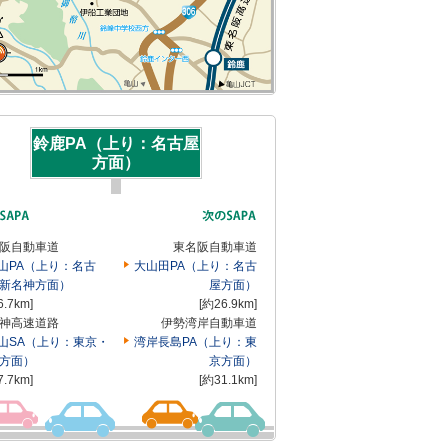
鈴鹿PA（上り：名古屋
方面）
阪自動車道
東名阪自動車道
山PA（上り：名古
大山田PA（上り：名古
新名神方面）
屋方面）
6.7km]
[約26.9km]
神高速道路
伊勢湾岸自動車道
山SA（上り：東京・
湾岸長島PA（上り：東
方面）
京方面）
7.7km]
[約31.1km]