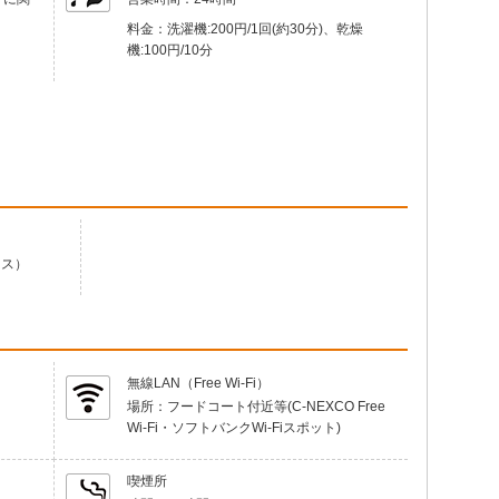
料金：
洗濯機:200円/1回(約30分)、乾燥
機:100円/10分
ンス）
無線LAN（Free Wi-Fi）
場所：
フードコート付近等(C-NEXCO Free
Wi-Fi・ソフトバンクWi-Fiスポット)
喫煙所