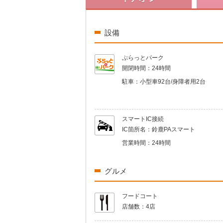
設備
ぷらっとパーク
開閉時間：
24時間
駐車：
小型車92台/身障者用2台
スマートIC接続
IC箇所名：
鈴鹿PAスマート
営業時間：
24時間
グルメ
フードコート
店舗数：
4店