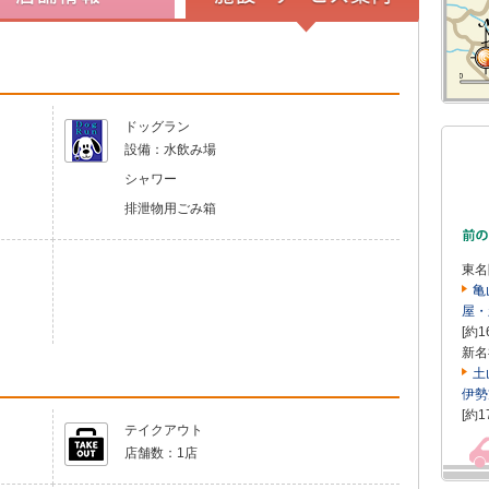
ドッグラン
設備：
水飲み場
シャワー
排泄物用ごみ箱
東名
亀
屋・
[約1
新名
土
伊勢
[約1
テイクアウト
店舗数：
1店