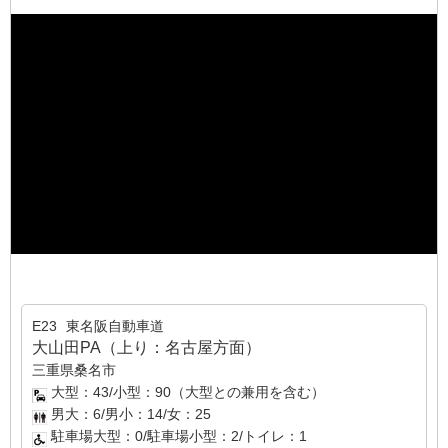
E23
東名阪自動車道
大山田PA（上り：名古屋方面）
三重県桑名市
大型：43/小型：90（大型との兼用を含む）
男大：6/男小：14/女：25
駐車場大型：0/駐車場小型：2/トイレ：1