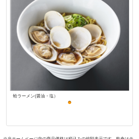
蛤ラーメン(醤油・塩）
蛤
※当ホームページ内の商品価格は税込みの総額表示です。飲食はテ