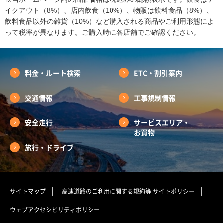
イクアウト（8%）、店内飲食（10%）、物販は飲料食品（8%）、
飲料食品以外の雑貨（10%）など購入される商品やご利用形態によ
って税率が異なります。ご購入時に各店舗でご確認ください。
料金・ルート検索
ETC・割引案内
交通情報
工事規制情報
安全走行
サービスエリア・
お買物
旅行・ドライブ
サイトマップ
高速道路のご利用に関する規約等
サイトポリシー
ウェブアクセシビリティポリシー