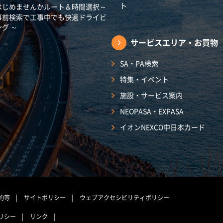
ト
はじめませんかルート＆時間選択～
事前検索で工事中でも快適ドライビ
ング ～
サービスエリア・
お買物
SA・PA検索
特集・イベント
施設・サービス案内
NEOPASA・EXPASA
イオンNEXCO中日本カード
約等
サイトポリシー
ウェブアクセシビリティポリシー
リシー
リンク