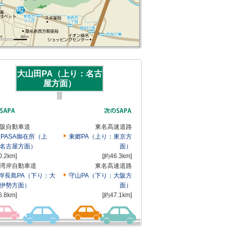
大山田PA（上り：名古
屋方面）
阪自動車道
東名高速道路
XPASA御在所（上
東郷PA（上り：東京方
名古屋方面）
面）
0.2km]
[約46.3km]
湾岸自動車道
東名高速道路
岸長島PA（下り：大
守山PA（下り：大阪方
伊勢方面）
面）
6.8km]
[約47.1km]