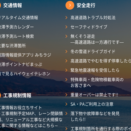
交通情報
安全走行
リアルタイム交通情報
高速道路トラブル対処法
渋滞予測カレンダー
セーフティドライブ
渋滞予測ルート検索
無くそう逆走
―高速道路は一方通行です―
主要な渋滞箇所
冬の雪道ドライブガイド
道路情報提供アプリ みちラジ
高速道路でやむを得ず停車した
渋滞ポイントナビまっぷ
緊急地震速報を受信したら
目で見るハイウェイテレホン
特殊車両・危険物積載車両の
お客さまへ
工事規制情報
重量オーバーは禁止です!!
SA・PAご利用上の注意
工事情報お役立ちサイト
～工事規制予定MAP、レーン閉鎖情
落下物や故障車などを発見
したら!!
報、リニューアル工事など大規模な
工事に関する情報などはこちら～
工事規制箇所を通行する際のポ