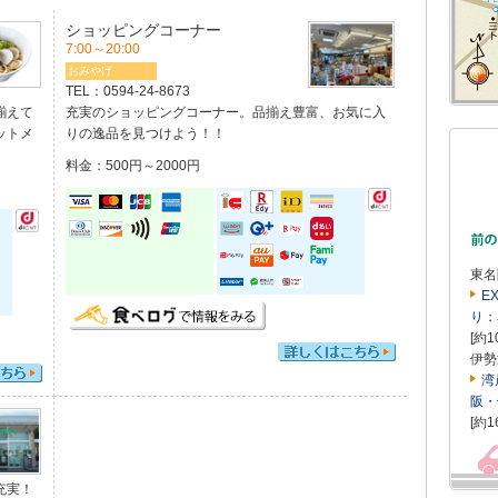
ショッピングコーナー
7:00～20:00
おみやげ
TEL：
0594-24-8673
揃えて
充実のショッピングコーナー。品揃え豊富、お気に入
ットメ
りの逸品を見つけよう！！
料金：500円～2000円
東名
E
り：
[約1
伊勢
湾
阪・
[約1
充実！