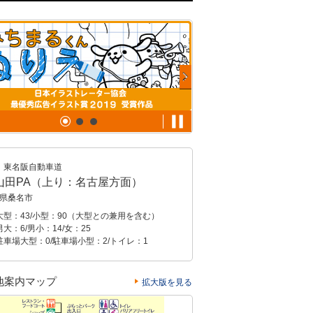
東名阪自動車道
山田PA（上り：名古屋方面）
県桑名市
大型：43/小型：90（大型との兼用を含む）
大：6/男小：14/女：25
駐車場大型：0/駐車場小型：2/トイレ：1
地案内マップ
拡大版を見る