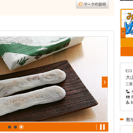
E23
大
三重
男
敷