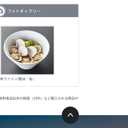
蛤ラーメン(醤油・塩）
飲料食品以外の雑貨（10%）など購入される商品や