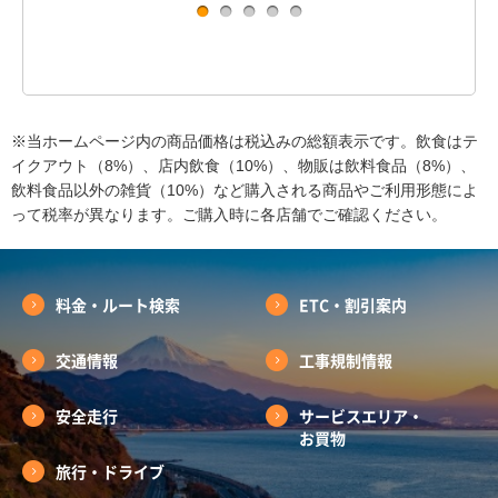
※当ホームページ内の商品価格は税込みの総額表示です。飲食はテ
イクアウト（8%）、店内飲食（10%）、物販は飲料食品（8%）、
飲料食品以外の雑貨（10%）など購入される商品やご利用形態によ
って税率が異なります。ご購入時に各店舗でご確認ください。
料金・ルート検索
ETC・割引案内
交通情報
工事規制情報
安全走行
サービスエリア・
お買物
旅行・ドライブ