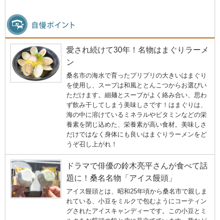
愛され続けて30年！名物はまぐりラーメ
ン
桑名市の海水で育ったプリプリの大きいはまぐり
を使用し、スープは和風ととんこつからお選びい
ただけます。細麺とスープがよく絡み合い、思わ
ず飲み干してしまう美味しさです！はまぐりは、
海の中に溶けているミネラルやビタミンなどの栄
養素を閉じ込めた、栄養素が高い食材。美味しさ
だけではなく身体にも良いはまぐりラーメンをど
うぞ召し上がれ！
ドラマで俳優の鈴木亮平さんが食べて話
題に！桑名名物「アイス饅頭」
アイス饅頭とは、昭和25年頃から桑名市で親しま
れている、小豆をミルクで包むようにコーティン
グされたアイスキャンディーです。この小豆とミ