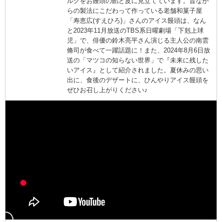
ルクをお饅頭の餡と皮に見立てています。昔なが
らの製法にこだわって作っている老舗和菓子屋
「寿恵広(すえひろ)」さんのアイス饅頭は、なん
と2023年11月放送のTBS系日曜劇場「下剋上球
児」で、俳優の鈴木亮平さん演じる主人公の南雲
脩司が食べて一躍話題に！また、2024年8月6日放
送の「マツコの知らない世界」で『未来に残した
いアイス』として紹介されました。夏休みの思い
出に、食後のデザートに、ひんやりアイス饅頭を
ぜひお召し上がりください♪