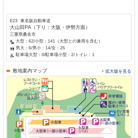
E23
東名阪自動車道
大山田PA（下り：大阪・伊勢方面）
三重県桑名市
大型：62/小型：141（大型との兼用を含む）
男大：6/男小：14/女：25
駐車場大型：0/駐車場小型：2/トイレ：1
敷地案内マップ
拡大版を見る