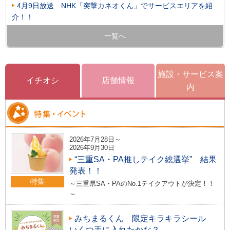
4月9日放送 NHK「突撃カネオくん」でサービスエリアを紹
介！！
一覧へ
施設・サービス案
イチオシ
店舗情報
内
2026年7月28日～
2026年9月30日
“三重SA・PA推しテイク総選挙” 結果
発表！！
特集
～三重県SA・PAのNo.1テイクアウトが決定！！
～
みちまるくん 限定キラキラシール
いくつ手に入れたかな？