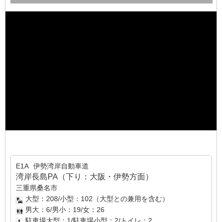
E1A
伊勢湾岸自動車道
湾岸長島PA（下り：大阪・伊勢方面）
三重県桑名市
大型：208/小型：102（大型との兼用を含む）
男大：6/男小：19/女：26
駐車場大型：1/駐車場小型：2/トイレ：2