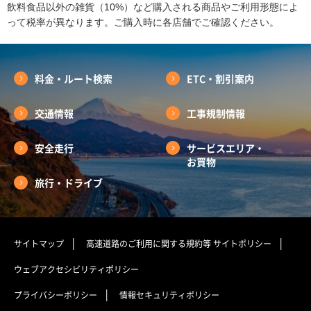
飲料食品以外の雑貨（10%）など購入される商品やご利用形態によ
って税率が異なります。ご購入時に各店舗でご確認ください。
料金・ルート検索
ETC・割引案内
交通情報
工事規制情報
安全走行
サービスエリア・
お買物
旅行・ドライブ
サイトマップ
高速道路のご利用に関する規約等
サイトポリシー
ウェブアクセシビリティポリシー
プライバシーポリシー
情報セキュリティポリシー