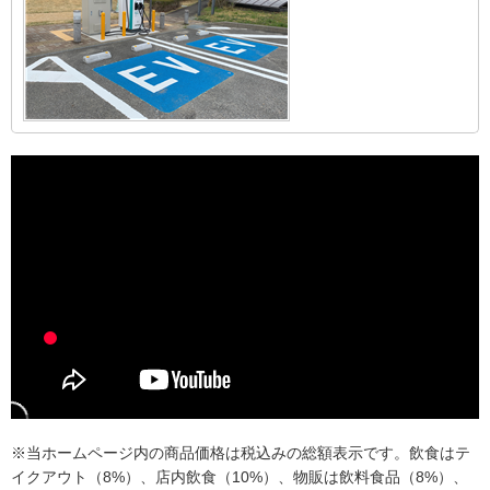
※当ホームページ内の商品価格は税込みの総額表示です。飲食はテ
イクアウト（8%）、店内飲食（10%）、物販は飲料食品（8%）、