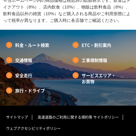
※当ホームページ内の商品価格は税込みの総額表示です。飲食はテ
イクアウト（8%）、店内飲食（10%）、物販は飲料食品（8%）、
飲料食品以外の雑貨（10%）など購入される商品やご利用形態によ
って税率が異なります。ご購入時に各店舗でご確認ください。
料金・ルート検索
ETC・割引案内
交通情報
工事規制情報
安全走行
サービスエリア・
お買物
旅行・ドライブ
サイトマップ
高速道路のご利用に関する規約等
サイトポリシー
ウェブアクセシビリティポリシー