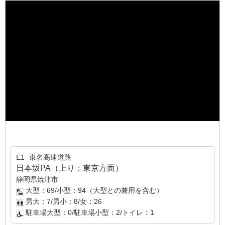
E1
東名高速道路
日本坂PA（上り：東京方面）
静岡県焼津市
大型：69/小型：94（大型との兼用を含む）
男大：7/男小：8/女：26
駐車場大型：0/駐車場小型：2/トイレ：1