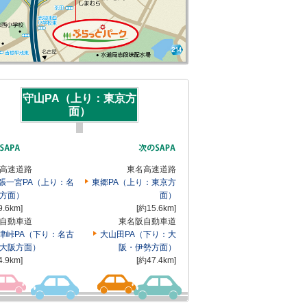
守山PA（上り：東京方
面）
高速道路
東名高速道路
張一宮PA（上り：名
東郷PA（上り：東京方
方面）
面）
9.6km]
[約15.6km]
自動車道
東名阪自動車道
津峠PA（下り：名古
大山田PA（下り：大
大阪方面）
阪・伊勢方面）
4.9km]
[約47.4km]