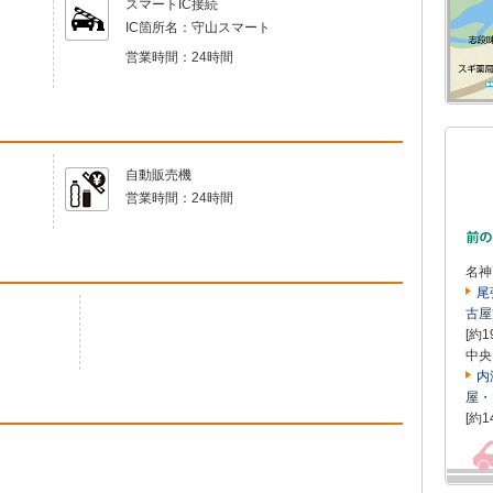
スマートIC接続
IC箇所名：
守山スマート
営業時間：
24時間
自動販売機
営業時間：
24時間
名神
尾
古屋
[約1
中央
内
屋・
[約1