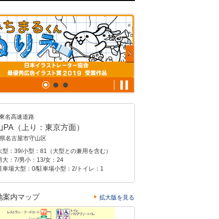
東名高速道路
山PA（上り：東京方面）
県名古屋市守山区
大型：39/小型：81（大型との兼用を含む）
大：7/男小：13/女：24
駐車場大型：0/駐車場小型：2/トイレ：1
地案内マップ
拡大版を見る