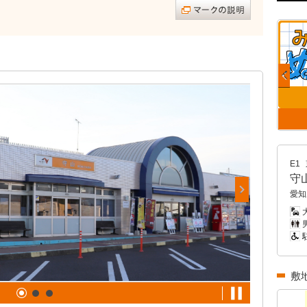
E1
守
愛知
男
敷