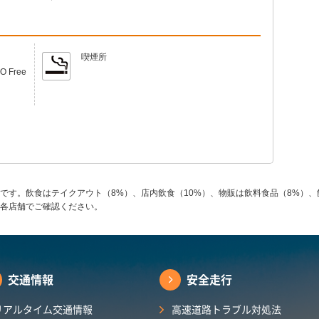
喫煙所
Free
です。飲食はテイクアウト（8%）、店内飲食（10%）、物販は飲料食品（8%）、
各店舗でご確認ください。
交通情報
安全走行
リアルタイム交通情報
高速道路トラブル対処法