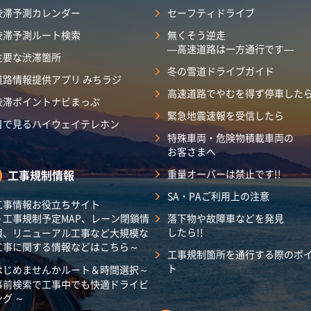
渋滞予測カレンダー
セーフティドライブ
渋滞予測ルート検索
無くそう逆走
―高速道路は一方通行です―
主要な渋滞箇所
冬の雪道ドライブガイド
道路情報提供アプリ みちラジ
高速道路でやむを得ず停車した
渋滞ポイントナビまっぷ
緊急地震速報を受信したら
目で見るハイウェイテレホン
特殊車両・危険物積載車両の
お客さまへ
工事規制情報
重量オーバーは禁止です!!
SA・PAご利用上の注意
工事情報お役立ちサイト
～工事規制予定MAP、レーン閉鎖情
落下物や故障車などを発見
したら!!
報、リニューアル工事など大規模な
工事に関する情報などはこちら～
工事規制箇所を通行する際のポ
ト
はじめませんかルート＆時間選択～
事前検索で工事中でも快適ドライビ
ング ～