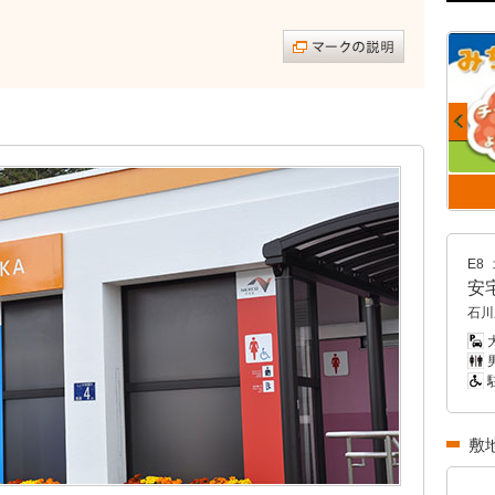
E8
安
石川
大
男
敷