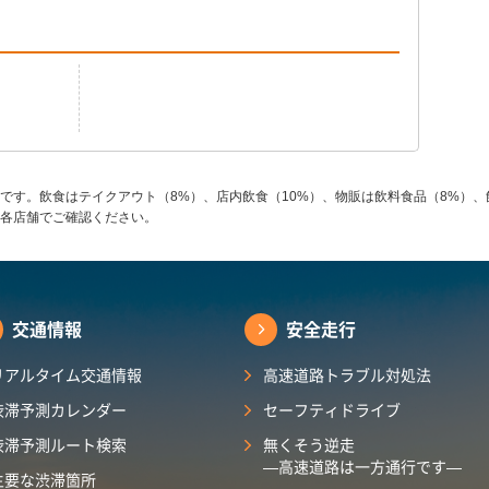
です。飲食はテイクアウト（8%）、店内飲食（10%）、物販は飲料食品（8%）、
各店舗でご確認ください。
交通情報
安全走行
リアルタイム交通情報
高速道路トラブル対処法
渋滞予測カレンダー
セーフティドライブ
渋滞予測ルート検索
無くそう逆走
―高速道路は一方通行です―
主要な渋滞箇所