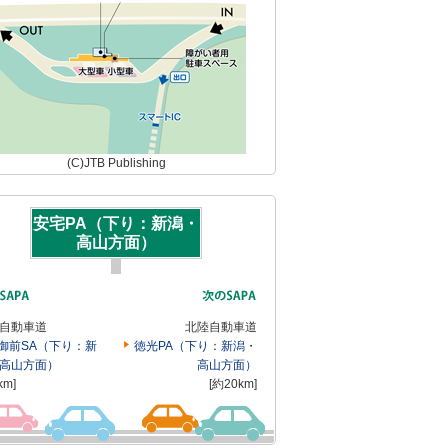
(C)JTB Publishing
安宅PA（下り：新潟・
高山方面）
自動車道
北陸自動車道
御前SA（下り：新
徳光PA（下り：新潟・
高山方面）
高山方面）
km]
[約20km]