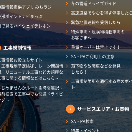
冬の雪道ドライブガイド
道路情報提供アプリ みちラジ
高速道路でやむを得ず停車した
渋滞ポイントナビまっぷ
緊急地震速報を受信したら
目で見るハイウェイテレホン
特殊車両・危険物積載車両の
お客さまへ
工事規制情報
重量オーバーは禁止です!!
SA・PAご利用上の注意
工事情報お役立ちサイト
～工事規制予定MAP、レーン閉鎖情
落下物や故障車などを発見
したら!!
報、リニューアル工事など大規模な
工事に関する情報などはこちら～
工事規制箇所を通行する際のポ
ト
はじめませんかルート＆時間選択～
事前検索で工事中でも快適ドライビ
ング ～
サービスエリア・
お買物
SA・PA検索
特集・イベント