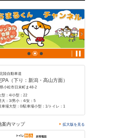
北陸自動車道
宅PA（下り：新潟・高山方面）
県小松市日末町ま48-2
型：4/小型：22
大：3/男小：4/女：5
駐車場大型：0/駐車場小型：1/トイレ：1
地案内マップ
拡大版を見る