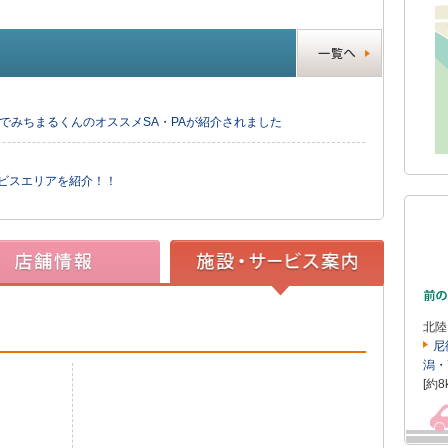
」でみちまるくんのオススメSA・PAが紹介されました
ービスエリアを紹介！！
北陸
尼
潟・
[約8