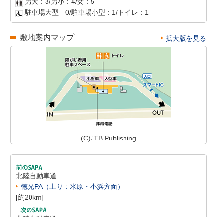
男大：3/男小：4/女：5
駐車場大型：0/駐車場小型：1/トイレ：1
敷地案内マップ
拡大版を見る
(C)JTB Publishing
北陸自動車道
徳光PA（上り：米原・小浜方面）
[約20km]