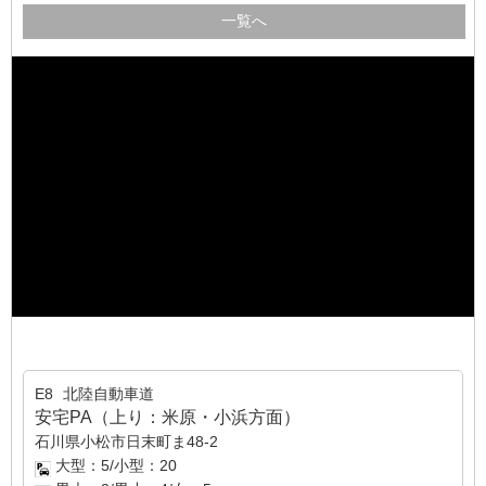
一覧へ
E8
北陸自動車道
安宅PA（上り：米原・小浜方面）
石川県小松市日末町ま48-2
大型：5/小型：20