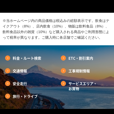
※当ホームページ内の商品価格は税込みの総額表示です。飲食はテ
イクアウト（8%）、店内飲食（10%）、物販は飲料食品（8%）、
飲料食品以外の雑貨（10%）など購入される商品やご利用形態によ
って税率が異なります。ご購入時に各店舗でご確認ください。
料金・ルート検索
ETC・割引案内
交通情報
工事規制情報
安全走行
サービスエリア・
お買物
旅行・ドライブ