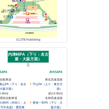
(C)JTB Publishing
内津峠PA（下り：名古
屋・大阪方面）
自動車道
東名高速道路
風山PA（下り：名古
守山PA（上り：東京方
大阪方面）
面）
5.9km]
[約14.9km]
環状自動車道
名神高速道路
斗蒔PA（外回り：土
尾張一宮PA（下り：大
CT(中央道)・豊田東
阪方面）