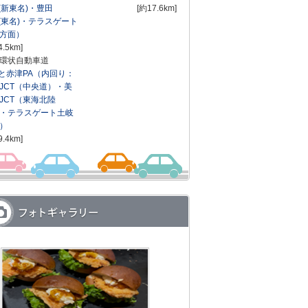
T(新東名)・豊田
[約17.6km]
T(東名)・テラスゲート
方面）
4.5km]
環状自動車道
と赤津PA（内回り：
JCT（中央道）・美
JCT（東海北陸
・テラスゲート土岐
）
9.4km]