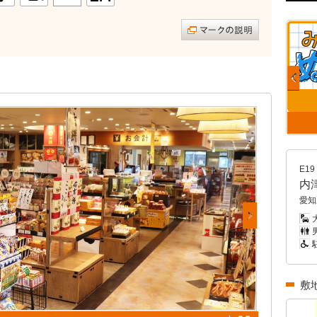
E19
内
愛知
男
敷