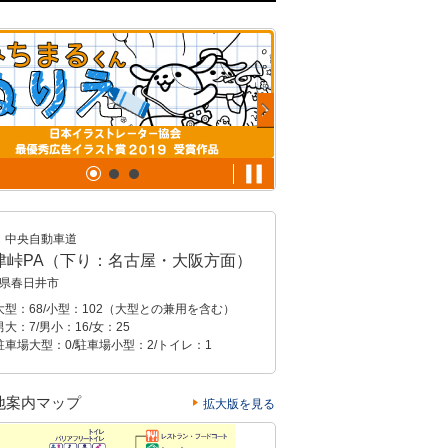
中央自動車道
津峠PA（下り：名古屋・大阪方面）
県春日井市
大型：68/小型：102（大型との兼用を含む）
大：7/男小：16/女：25
駐車場大型：0/駐車場小型：2/トイレ：1
地案内マップ
拡大版を見る