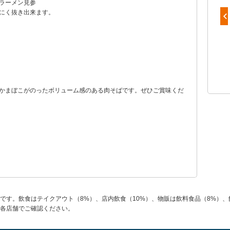
ラーメン見参
にく抜き出来ます。
自家製チャーシューをトッピングした
『こく旨醤油ラーメン』
かまぼこがのったボリューム感のある肉そばです。ぜひご賞味くだ
です。飲食はテイクアウト（8%）、店内飲食（10%）、物販は飲料食品（8%）、
各店舗でご確認ください。