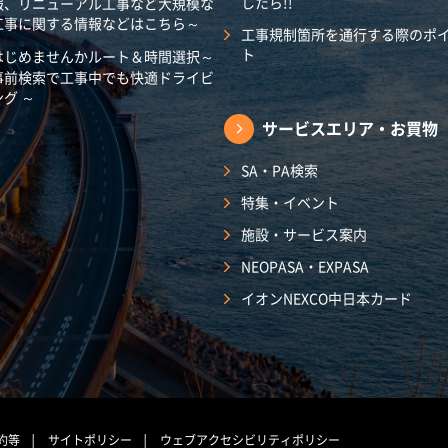
したら!!
報、リニューアル工事など大規模な
工事に関する情報などはこちら～
工事規制箇所を通行する際のポ
ト
はじめませんかルート＆時間選択～
事前検索で工事中でも快適ドライビ
ング ～
サービスエリア・
お買物
SA・PA検索
特集・イベント
施設・サービス案内
NEOPASA・EXPASA
イオンNEXCO中日本カード
約等
サイトポリシー
ウェブアクセシビリティポリシー