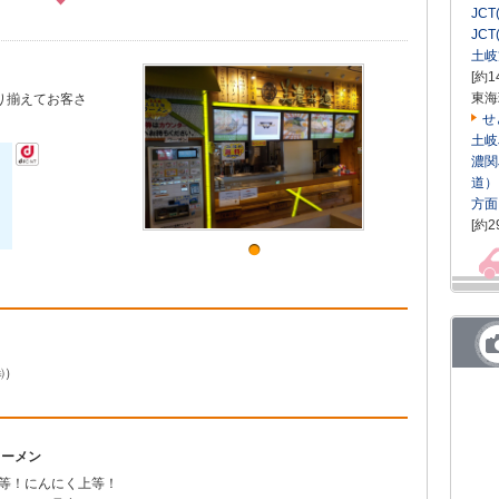
JC
JC
土岐
[約1
東海
り揃えてお客さ
せ
土岐
濃関
道）
方面
[約2
ス㈱）
ラーメン
上等！にんにく上等！