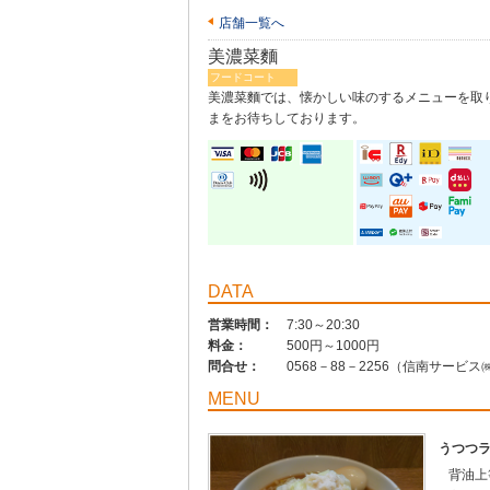
店舗一覧へ
美濃菜麵
フードコート
美濃菜麵では、懐かしい味のするメニューを取
まをお待ちしております。
DATA
営業時間：
7:30～20:30
料金：
500円～1000円
問合せ：
0568－88－2256（信南サービ
MENU
うつつ
背油