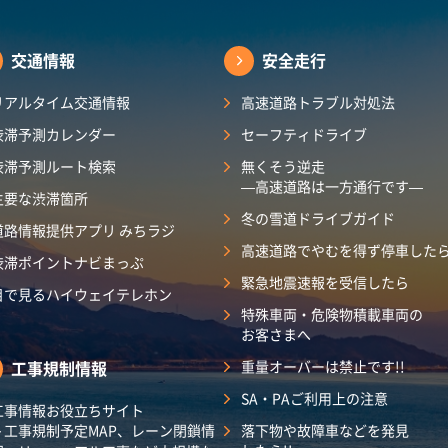
交通情報
安全走行
リアルタイム交通情報
高速道路トラブル対処法
渋滞予測カレンダー
セーフティドライブ
渋滞予測ルート検索
無くそう逆走
―高速道路は一方通行です―
主要な渋滞箇所
冬の雪道ドライブガイド
道路情報提供アプリ みちラジ
高速道路でやむを得ず停車した
渋滞ポイントナビまっぷ
緊急地震速報を受信したら
目で見るハイウェイテレホン
特殊車両・危険物積載車両の
お客さまへ
工事規制情報
重量オーバーは禁止です!!
SA・PAご利用上の注意
工事情報お役立ちサイト
～工事規制予定MAP、レーン閉鎖情
落下物や故障車などを発見