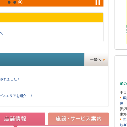
て
送されました！
中央
ービスエリアを紹介！！
屏
屋・
[約2
東海
五
岐J