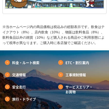
※当ホームページ内の商品価格は税込みの総額表示です。飲食はテ
イクアウト（8%）、店内飲食（10%）、物販は飲料食品（8%）、
飲料食品以外の雑貨（10%）など購入される商品やご利用形態によ
って税率が異なります。ご購入時に各店舗でご確認ください。
料金・ルート検索
ETC・割引案内
交通情報
工事規制情報
安全走行
サービスエリア・
お買物
旅行・ドライブ