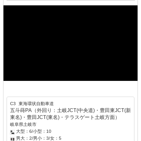
C3
東海環状自動車道
五斗蒔PA（外回り：土岐JCT(中央道)・豊田東JCT(新
東名)・豊田JCT(東名)・テラスゲート土岐方面）
岐阜県土岐市
大型：6/小型：10
男大：2/男小：3/女：5