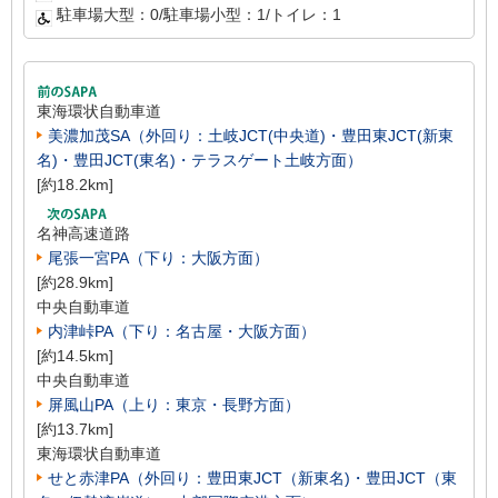
駐車場大型：0/駐車場小型：1/トイレ：1
東海環状自動車道
美濃加茂SA（外回り：土岐JCT(中央道)・豊田東JCT(新東
名)・豊田JCT(東名)・テラスゲート土岐方面）
[約18.2km]
名神高速道路
尾張一宮PA（下り：大阪方面）
[約28.9km]
中央自動車道
内津峠PA（下り：名古屋・大阪方面）
[約14.5km]
中央自動車道
屏風山PA（上り：東京・長野方面）
[約13.7km]
東海環状自動車道
せと赤津PA（外回り：豊田東JCT（新東名)・豊田JCT（東