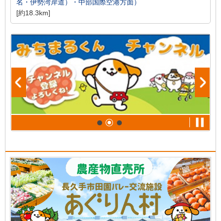
名・伊勢湾岸道）・中部国際空港方面）
[約18.3km]