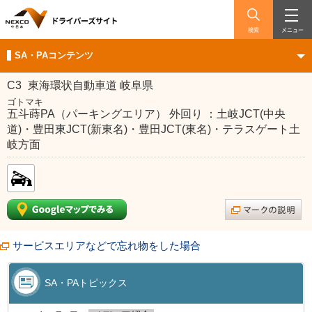
検索
メニュー
SA・PAコンテンツ
C3
東海環状自動車道 岐阜県
ゴトマキ
五斗蒔PA（パーキングエリア） 外回り ：土岐JCT(中央
道)・豊田東JCT(新東名)・豊田JCT(東名)・テラスゲート土
岐方面
サービスエリアなどで忘れ物をした場合
SA・PAトピックス