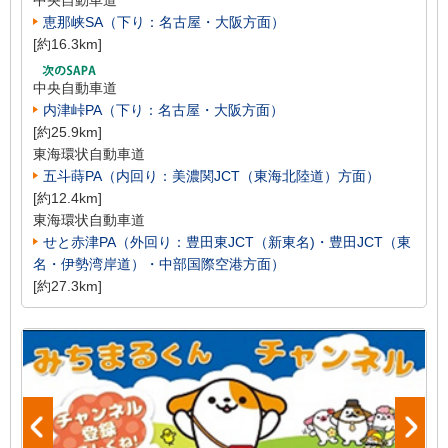
恵那峡SA（下り：名古屋・大阪方面）
[約16.3km]
中央自動車道
内津峠PA（下り：名古屋・大阪方面）
[約25.9km]
東海環状自動車道
五斗蒔PA（内回り：美濃関JCT（東海北陸道）方面）
[約12.4km]
東海環状自動車道
せと赤津PA（外回り：豊田東JCT（新東名)・豊田JCT（東
名・伊勢湾岸道）・中部国際空港方面）
[約27.3km]