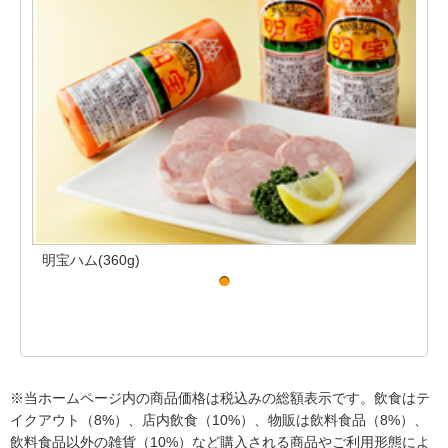
明宝ハム(360g)
明宝
※当ホームページ内の商品価格は税込みの総額表示です。飲食はテ
イクアウト（8%）、店内飲食（10%）、物販は飲料食品（8%）、
飲料食品以外の雑貨（10%）など購入される商品やご利用形態によ