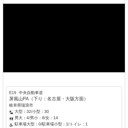
E19
中央自動車道
屏風山PA（下り：名古屋・大阪方面）
岐阜県瑞浪市
大型：32/小型：30
男大：4/男小：8/女：14
駐車場大型：0/駐車場小型：1/トイレ：1