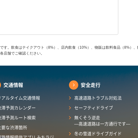
です。飲食はテイクアウト（8%）、店内飲食（10%）、物販は飲料食品（8%）、
各店舗でご確認ください。
交通情報
安全走行
リアルタイム交通情報
高速道路トラブル対処法
渋滞予測カレンダー
セーフティドライブ
渋滞予測ルート検索
無くそう逆走
―高速道路は一方通行です―
主要な渋滞箇所
冬の雪道ドライブガイド
道路情報提供アプリ みちラジ