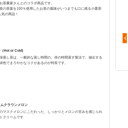
お茶農家さんとのコラボ商品です。
産の茶葉を100％使用したお茶の風味がいつまでも口に残る小栗茶
人気の商品！
ot or Cold)
深蒸し茶は、一般的な蒸し時間の、倍の時間蒸す製法で、抽出する
緑色でまろやかなコクがあるのが特長です。
アムクラウンメロン
のマスクメロンにこだわった、しっかりとメロンの甘みを感じられ
トクリームです