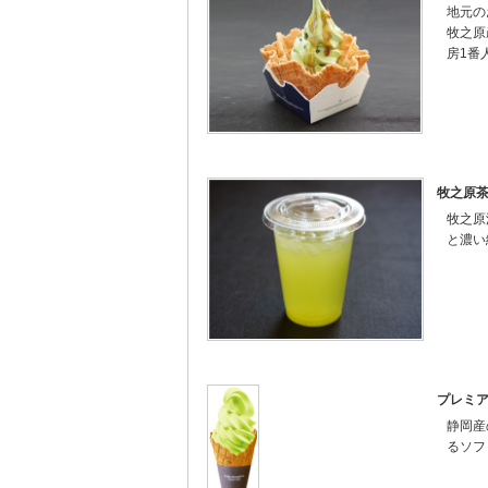
地元の
牧之原
房1番
牧之原茶（H
牧之原
と濃い
プレミ
静岡産
るソフ