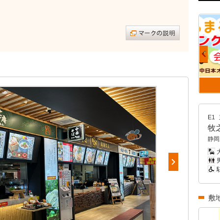
E1
牧
静岡
男
敷