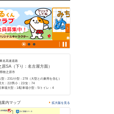
東名高速道路
之原SA（下り：名古屋方面）
県牧之原市
大型：231/小型：278（大型との兼用を含む）
大：22/男小：22/女：74
駐車場大型：1/駐車場小型：5/トイレ：4
地案内マップ
拡大版を見る