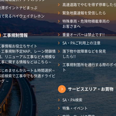
高速道路でやむを得ず停車した
渋滞ポイントナビまっぷ
緊急地震速報を受信したら
目で見るハイウェイテレホン
特殊車両・危険物積載車両の
お客さまへ
工事規制情報
重量オーバーは禁止です!!
SA・PAご利用上の注意
工事情報お役立ちサイト
～工事規制予定MAP、レーン閉鎖情
落下物や故障車などを発見
したら!!
報、リニューアル工事など大規模な
工事に関する情報などはこちら～
工事規制箇所を通行する際のポ
ト
はじめませんかルート＆時間選択～
事前検索で工事中でも快適ドライビ
ング ～
サービスエリア・
お買物
SA・PA検索
特集・イベント