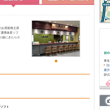
のお茶処牧之原
「濃厚抹茶ソフ
り線にきたら小
東名
日
屋方
[約2
茶ソフト