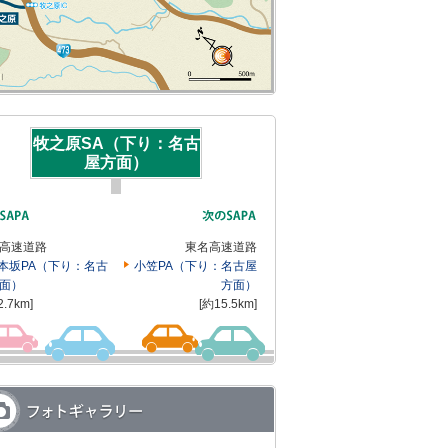
牧之原SA（下り：名古
屋方面）
高速道路
東名高速道路
本坂PA（下り：名古
小笠PA（下り：名古屋
面）
方面）
2.7km]
[約15.5km]