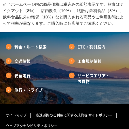
※当ホームページ内の商品価格は税込みの総額表示です。飲食はテ
イクアウト（8%）、店内飲食（10%）、物販は飲料食品（8%）、
飲料食品以外の雑貨（10%）など購入される商品やご利用形態によ
って税率が異なります。ご購入時に各店舗でご確認ください。
料金・ルート検索
ETC・割引案内
交通情報
工事規制情報
安全走行
サービスエリア・
お買物
旅行・ドライブ
サイトマップ
高速道路のご利用に関する規約等
サイトポリシー
ウェブアクセシビリティポリシー