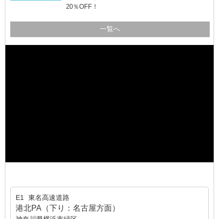
20％OFF！
一覧へ
E1
東名高速道路
港北PA（下り：名古屋方面）
神奈川県横浜市緑区