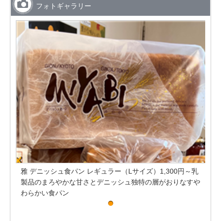
フォトギャラリー
～乳
雅 デニッシュ食パン レギュラー（Lサイズ）1,300円～乳
雅
すや
製品のまろやかな甘さとデニッシュ独特の層がおりなすや
製
わらかい食パン
わ