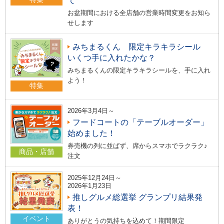
お盆期間における全店舗の営業時間変更をお知ら
せします
みちまるくん 限定キラキラシール
いくつ手に入れたかな？
みちまるくんの限定キラキラシールを、手に入れ
よう！
特集
2026年3月4日～
フードコートの「テーブルオーダー」
始めました！
券売機の列に並ばず、席からスマホでラクラク♪
商品・店舗
注文
2025年12月24日～
2026年1月23日
推しグルメ総選挙 グランプリ結果発
表！
イベント
ありがとうの気持ちを込めて！期間限定