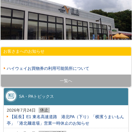
お客さまへのお知らせ
ハイウェイお買物券の利用可能箇所について
一覧へ
SA・PAトピックス
休止
2026年7月24日
【延長】E1 東名高速道路 港北PA（下り）「横濱うまいもん
亭」「港北麺道場」営業一時休止のお知らせ