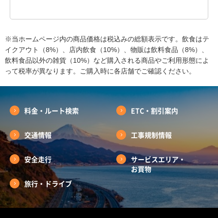
※当ホームページ内の商品価格は税込みの総額表示です。飲食はテ
イクアウト（8%）、店内飲食（10%）、物販は飲料食品（8%）、
飲料食品以外の雑貨（10%）など購入される商品やご利用形態によ
って税率が異なります。ご購入時に各店舗でご確認ください。
料金・ルート検索
ETC・割引案内
交通情報
工事規制情報
安全走行
サービスエリア・
お買物
旅行・ドライブ