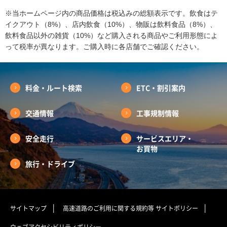
※当ホームページ内の商品価格は税込みの総額表示です。飲食はテ
イクアウト（8%）、店内飲食（10%）、物販は飲料食品（8%）、
飲料食品以外の雑貨（10%）など購入される商品やご利用形態によ
って税率が異なります。ご購入時に各店舗でご確認ください。
料金・ルート検索
ETC・割引案内
交通情報
工事規制情報
安全走行
サービスエリア・
お買物
旅行・ドライブ
サイトマップ
高速道路のご利用に関する規約等
サイトポリシー