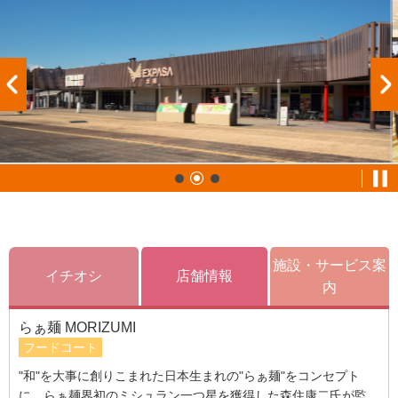
施設・サービス案
イチオシ
店舗情報
内
らぁ麺 MORIZUMI
フードコート
"和"を大事に創りこまれた日本生まれの"らぁ麺"をコンセプト
に、らぁ麺界初のミシュラン一つ星を獲得した森住康二氏が監