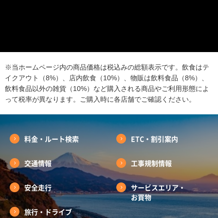
※当ホームページ内の商品価格は税込みの総額表示です。飲食はテ
イクアウト（8%）、店内飲食（10%）、物販は飲料食品（8%）、
飲料食品以外の雑貨（10%）など購入される商品やご利用形態によ
って税率が異なります。ご購入時に各店舗でご確認ください。
料金・ルート検索
ETC・割引案内
交通情報
工事規制情報
安全走行
サービスエリア・
お買物
旅行・ドライブ