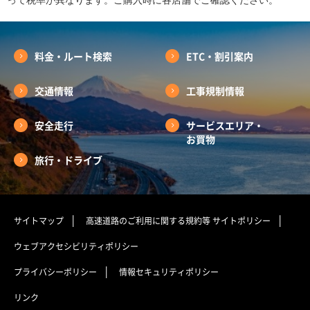
って税率が異なります。ご購入時に各店舗でご確認ください。
料金・ルート検索
ETC・割引案内
交通情報
工事規制情報
安全走行
サービスエリア・
お買物
旅行・ドライブ
サイトマップ
高速道路のご利用に関する規約等
サイトポリシー
ウェブアクセシビリティポリシー
プライバシーポリシー
情報セキュリティポリシー
リンク