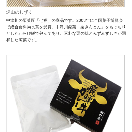
深山のしずく
中津川の栗菓匠「七福」の商品です。2008年に全国菓子博覧会
で総合食料局長賞を受賞。中津川銘菓「栗きんとん」をもっちり
としたわらび餅で包んであり、素朴な栗の味とみずみずしさが調
和した涼菓です。