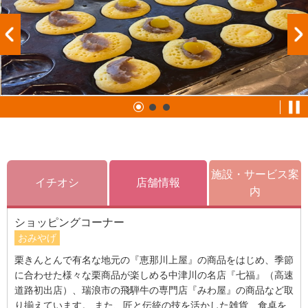
施設・サービス案
イチオシ
店舗情報
内
ショッピングコーナー
おみやげ
栗きんとんで有名な地元の『恵那川上屋』の商品をはじめ、季節
に合わせた様々な栗商品が楽しめる中津川の名店『七福』（高速
道路初出店）、瑞浪市の飛騨牛の専門店『みわ屋』の商品など取
り揃えています。 また、匠と伝統の技を活かした雑貨、食卓を