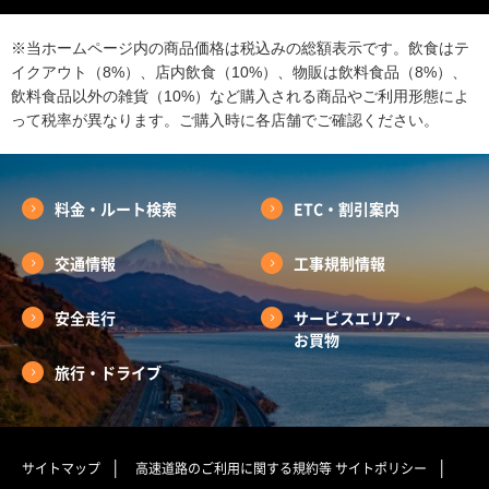
※当ホームページ内の商品価格は税込みの総額表示です。飲食はテ
イクアウト（8%）、店内飲食（10%）、物販は飲料食品（8%）、
飲料食品以外の雑貨（10%）など購入される商品やご利用形態によ
って税率が異なります。ご購入時に各店舗でご確認ください。
料金・ルート検索
ETC・割引案内
交通情報
工事規制情報
安全走行
サービスエリア・
お買物
旅行・ドライブ
サイトマップ
高速道路のご利用に関する規約等
サイトポリシー