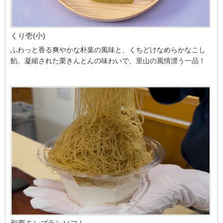
くり壱(小)
ふわっと香る爽やかな朴葉の風味と、くちどけなめらかなこし
餡、凝縮された栗きんとんの味わいで、里山の風情漂う一品！