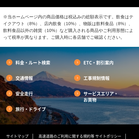
※当ホームページ内の商品価格は税込みの総額表示です。飲食はテ
イクアウト（8%）、店内飲食（10%）、物販は飲料食品（8%）、
飲料食品以外の雑貨（10%）など購入される商品やご利用形態によ
って税率が異なります。ご購入時に各店舗でご確認ください。
料金・ルート検索
ETC・割引案内
交通情報
工事規制情報
安全走行
サービスエリア・
お買物
旅行・ドライブ
サイトマップ
高速道路のご利用に関する規約等
サイトポリシー