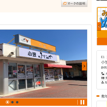
E1
小
静岡
男
敷