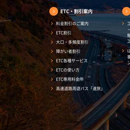
ETC・割引案内
料金割引のご案内
ETC割引
大口・多頻度割引
障がい者割引
ETC各種サービス
ETCの使い方
ETC専用料金所
高速道路周遊パス「速旅」