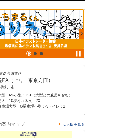
東名高速道路
笠PA（上り：東京方面）
県掛川市
大型：69/小型：151（大型との兼用を含む）
大：10/男小：8/女：23
駐車場大型：0/駐車場小型：4/トイレ：2
地案内マップ
拡大版を見る