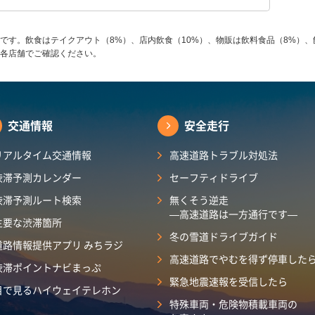
です。飲食はテイクアウト（8%）、店内飲食（10%）、物販は飲料食品（8%）、
各店舗でご確認ください。
交通情報
安全走行
リアルタイム交通情報
高速道路トラブル対処法
渋滞予測カレンダー
セーフティドライブ
渋滞予測ルート検索
無くそう逆走
―高速道路は一方通行です―
主要な渋滞箇所
冬の雪道ドライブガイド
道路情報提供アプリ みちラジ
高速道路でやむを得ず停車した
渋滞ポイントナビまっぷ
緊急地震速報を受信したら
目で見るハイウェイテレホン
特殊車両・危険物積載車両の