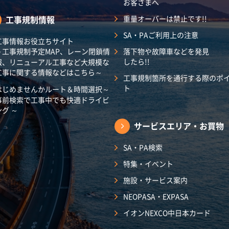
お客さまへ
工事規制情報
重量オーバーは禁止です!!
SA・PAご利用上の注意
工事情報お役立ちサイト
～工事規制予定MAP、レーン閉鎖情
落下物や故障車などを発見
したら!!
報、リニューアル工事など大規模な
工事に関する情報などはこちら～
工事規制箇所を通行する際のポ
ト
はじめませんかルート＆時間選択～
事前検索で工事中でも快適ドライビ
ング ～
サービスエリア・
お買物
SA・PA検索
特集・イベント
施設・サービス案内
NEOPASA・EXPASA
イオンNEXCO中日本カード