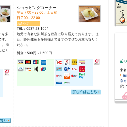
ショッピングコーナー
平日 7:00～23:00／土日祝
日 7:00～22:00
おみやげ
TEL：
0537-23-1654
ーを多
地元で有名な掛川茶を豊富に取り揃えております。 ま
です。
た、静岡銘菓も多数揃えてますのでぜひお立ち寄りく
。 ※
ださい。
ただく
料金：500円～1,500円
東名
遠
京方
[約1