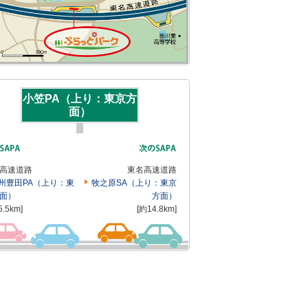
小笠PA（上り：東京方
面）
高速道路
東名高速道路
州豊田PA（上り：東
牧之原SA（上り：東京
面）
方面）
5.5km]
[約14.8km]