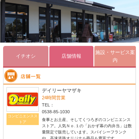
施設・サービス案
イチオシ
店舗情報
内
デイリーヤマザキ
24時間営業
TEL：
0538-85-1030
コンビニエンスス
食事とお土産、そしてくつろぎのコンビニエンス
トア
ストア。人気Ｎｏ.１の「おかず幕の内弁当」は数
量限定で販売しています。スパイシーフランク
や、高速道路オリジナル商品も豊富です。