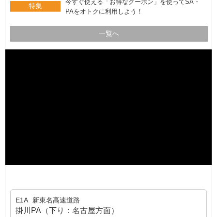
今すぐ使える「お得なクーポン」を使ってSA・
特集
PAをオトクに利用しよう！
一覧へ
E1A
新東名高速道路
掛川PA（下り：名古屋方面）