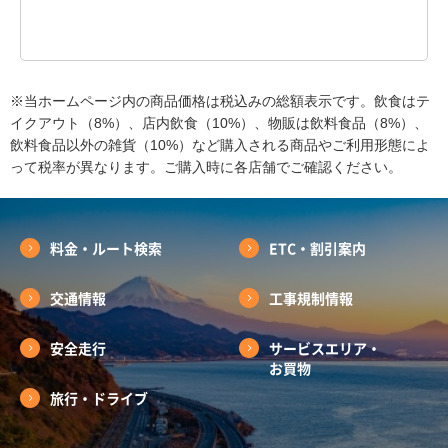
※当ホームページ内の商品価格は税込みの総額表示です。飲食はテ
イクアウト（8%）、店内飲食（10%）、物販は飲料食品（8%）、
飲料食品以外の雑貨（10%）など購入される商品やご利用形態によ
って税率が異なります。ご購入時に各店舗でご確認ください。
料金・ルート検索
ETC・割引案内
交通情報
工事規制情報
安全走行
サービスエリア・
お買物
旅行・ドライブ