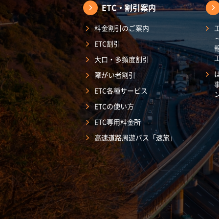
ETC・割引案内
料金割引のご案内
ETC割引
大口・多頻度割引
障がい者割引
ETC各種サービス
ETCの使い方
ETC専用料金所
高速道路周遊パス「速旅」