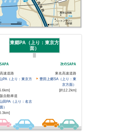
東郷PA（上り：東京方
面）
高速道路
東名高速道路
山PA（上り：東京方
豊田上郷SA（上り：東
京方面）
5.6km]
[約12.2km]
阪自動車道
山田PA（上り：名古
面）
6.3km]