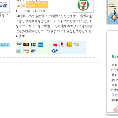
コンビニエンス
24時間
ストア
TEL：
0561-74-0009
等をご
24時間いつでも便利にご利用いただけます。 定番のお
にぎりやお弁当をはじめ、ドライブのお供にぴったり
なセブンカフェをご用意。 その他東海エリアのおみや
げも多数品揃えして、皆さまのご来店をお待ちしてお
ります。
東名
守
面）
[約1
東名
大
屋方
[約4