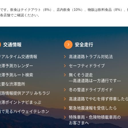
です。飲食はテイクアウト（8%）、店内飲食（10%）、物販は飲料食品（8%）、
各店舗でご確認ください。
交通情報
安全走行
リアルタイム交通情報
高速道路トラブル対処法
渋滞予測カレンダー
セーフティドライブ
渋滞予測ルート検索
無くそう逆走
―高速道路は一方通行です―
主要な渋滞箇所
冬の雪道ドライブガイド
道路情報提供アプリ みちラジ
高速道路でやむを得ず停車した
渋滞ポイントナビまっぷ
緊急地震速報を受信したら
目で見るハイウェイテレホン
特殊車両・危険物積載車両の
お客さまへ