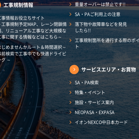
工事規制情報
重量オーバーは禁止です!!
SA・PAご利用上の注意
工事情報お役立ちサイト
～工事規制予定MAP、レーン閉鎖情
落下物や故障車などを発見
したら!!
報、リニューアル工事など大規模な
工事に関する情報などはこちら～
工事規制箇所を通行する際のポ
ト
はじめませんかルート＆時間選択～
事前検索で工事中でも快適ドライビ
ング ～
サービスエリア・
お買物
SA・PA検索
特集・イベント
施設・サービス案内
NEOPASA・EXPASA
イオンNEXCO中日本カード