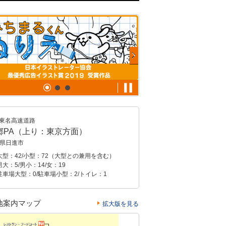
東名高速道路
郷PA（上り：東京方面）
県日進市
大型：42/小型：72（大型との兼用を含む）
大：5/男小：14/女：19
駐車場大型：0/駐車場小型：2/トイレ：1
地案内マップ
拡大版を見る