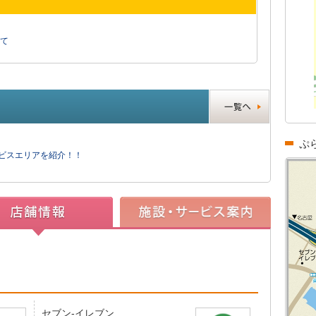
て
ぷ
ービスエリアを紹介！！
セブン-イレブン