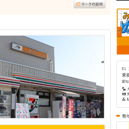
E1
東
愛知
男
敷